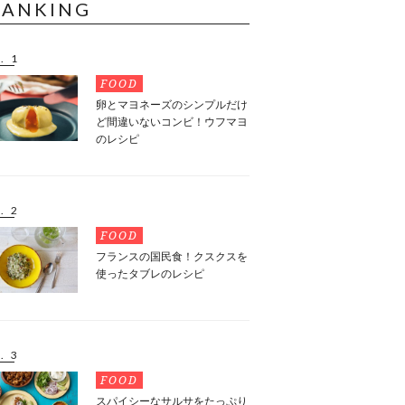
RANKING
. 1
FOOD
卵とマヨネーズのシンプルだけ
ど間違いないコンビ！ウフマヨ
のレシピ
. 2
FOOD
フランスの国民食！クスクスを
使ったタブレのレシピ
. 3
FOOD
スパイシーなサルサをたっぷり