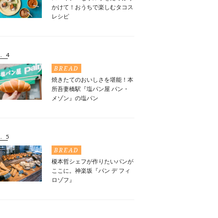
かけて！おうちで楽しむタコス
レシピ
. 4
BREAD
焼きたてのおいしさを堪能！本
所吾妻橋駅『塩パン屋 パン・
メゾン』の塩パン
. 5
BREAD
榎本哲シェフが作りたいパンが
ここに。神楽坂『パン デ フィ
ロゾフ』