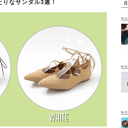
たりなサンダル3選！
NO
NO
NO