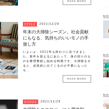
READ MORE
NO
2021/12/20
STYLE
年末の大掃除シーズン。社会貢献
にもなる、気持ちのいいモノの手
放し方
いよいよ、2021年も終わりに近づきまし
NO
た。新年を迎えるにあたって、身の回りのも
のを整理整頓し始める時期です。大掃除をす
ると、必然的に出てくるのが不要になった
モ...
READ MORE
NO
2021/11/29
GOODS