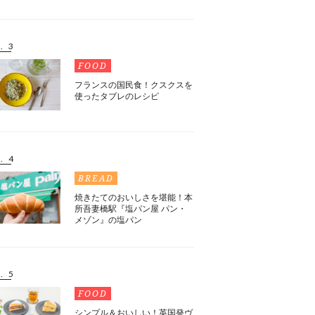
. 3
FOOD
フランスの国民食！クスクスを
使ったタブレのレシピ
. 4
BREAD
焼きたてのおいしさを堪能！本
所吾妻橋駅『塩パン屋 パン・
メゾン』の塩パン
. 5
FOOD
シンプル＆おいしい！英国発ヴ