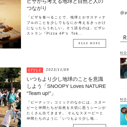
ピザから考える地球と自然と人の
つながり
@p
「ピザを食べることで、地球とかサスティナ
ブルのことを少しでもなにか考えるきっかけ
になったらうれしい」そう語るのは、ピザレ
ストラン『Pizza 4P’s Tok...
READ MORE
NO
2023/11/09
STYLE
いつもより少し地球のことを意識
しよう「SNOOPY Loves NATURE
“Team up!”」
NO
『ピーナッツ』コミックのなかには、スヌー
ピーと仲間たちが自然を大切に思うシーンが
たくさん出てきます。 そんなスヌーピーと
仲間たちのように「いつもより少し地...