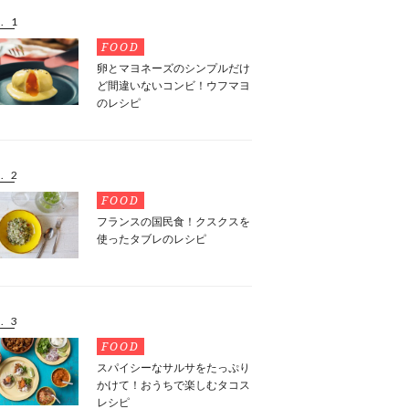
. 1
FOOD
卵とマヨネーズのシンプルだけ
ど間違いないコンビ！ウフマヨ
のレシピ
. 2
FOOD
フランスの国民食！クスクスを
使ったタブレのレシピ
. 3
FOOD
スパイシーなサルサをたっぷり
かけて！おうちで楽しむタコス
レシピ