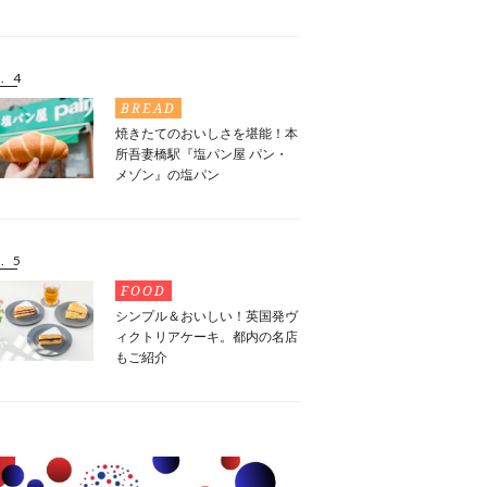
. 4
BREAD
焼きたてのおいしさを堪能！本
所吾妻橋駅『塩パン屋 パン・
メゾン』の塩パン
. 5
FOOD
シンプル＆おいしい！英国発ヴ
ィクトリアケーキ。都内の名店
もご紹介