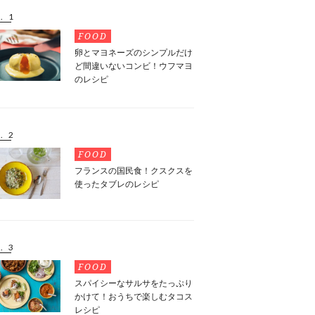
. 1
FOOD
卵とマヨネーズのシンプルだけ
ど間違いないコンビ！ウフマヨ
のレシピ
. 2
FOOD
フランスの国民食！クスクスを
使ったタブレのレシピ
. 3
FOOD
スパイシーなサルサをたっぷり
かけて！おうちで楽しむタコス
レシピ