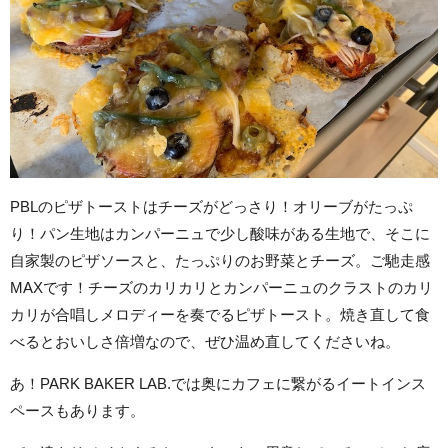
PBLのピザトーストはチーズがどっさり！オリーブがたっぷ
り！パン生地はカンパーニュで少し酸味がある生地で、そこに
自家製のピザソースと、たっぷりのお野菜とチーズ。ご馳走感
MAXです！チーズのカリカリとカンパーニュのクラストのカリ
カリが合唱しメロディーを奏でるピザトースト。焼き直して食
べるとおいしさ倍増なので、ぜひ温め直してくださいね。
あ！PARK BAKER LAB.では奥にカフェに繋がるイートインス
ペースもあります。