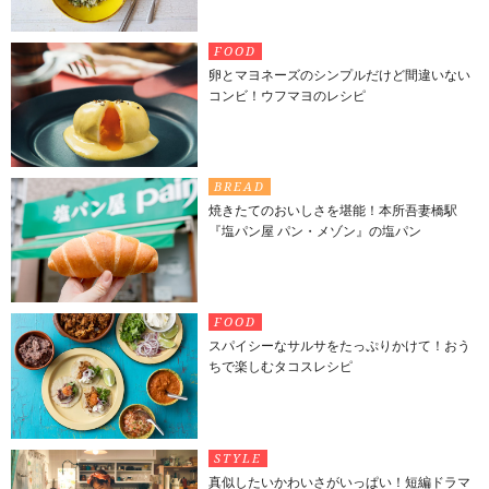
FOOD
卵とマヨネーズのシンプルだけど間違いない
コンビ！ウフマヨのレシピ
BREAD
焼きたてのおいしさを堪能！本所吾妻橋駅
『塩パン屋 パン・メゾン』の塩パン
FOOD
スパイシーなサルサをたっぷりかけて！おう
ちで楽しむタコスレシピ
STYLE
真似したいかわいさがいっぱい！短編ドラマ