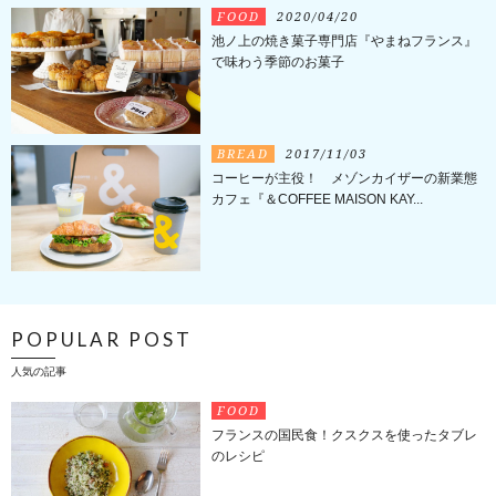
FOOD
2020/04/20
池ノ上の焼き菓子専門店『やまねフランス』
で味わう季節のお菓子
BREAD
2017/11/03
コーヒーが主役！ メゾンカイザーの新業態
カフェ『＆COFFEE MAISON KAY...
POPULAR POST
人気の記事
FOOD
フランスの国民食！クスクスを使ったタブレ
のレシピ