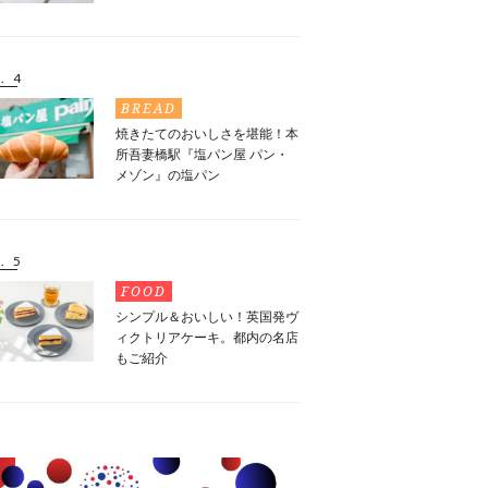
. 4
BREAD
焼きたてのおいしさを堪能！本
所吾妻橋駅『塩パン屋 パン・
メゾン』の塩パン
. 5
FOOD
シンプル＆おいしい！英国発ヴ
ィクトリアケーキ。都内の名店
もご紹介