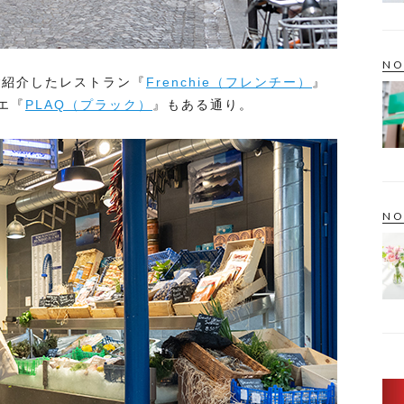
NO
ご紹介したレストラン『
Frenchie（フレンチー）
』
エ『
PLAQ（プラック）
』もある通り。
NO