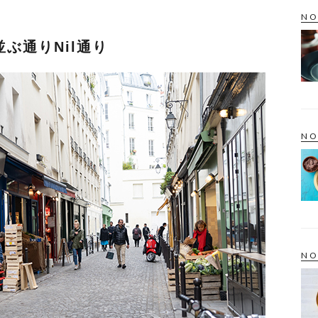
NO
ぶ通りNil通り
NO
NO