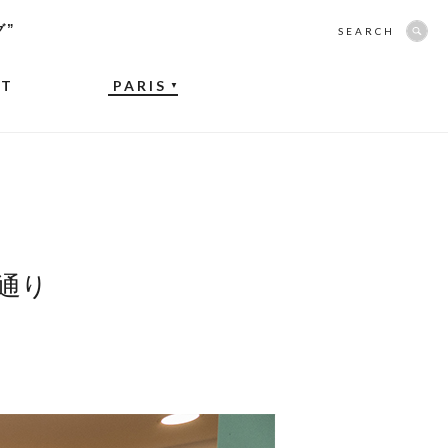
グ”
SEARCH
NT
PARIS
▼
通り