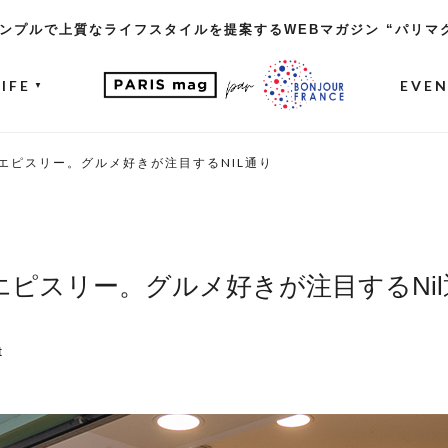
ンプルで上質なライフスタイルを提案するWEBマガジン “パリマ
LIFE
EVE
▼
エピスリー。グルメ好きが注目するNIL通り
ピスリー。グルメ好きが注目するNil
t