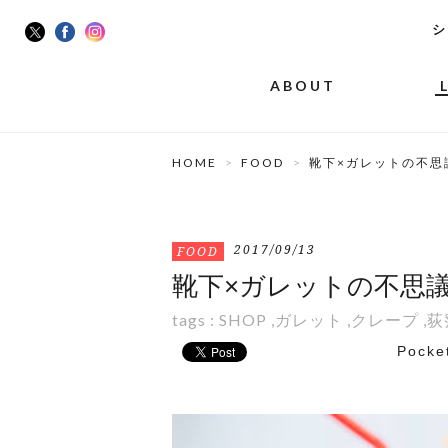
シ
ABOUT
HOME
FOOD
靴下×ガレットの不思議
2017/09/13
FOOD
靴下×ガレットの不思議な
tags :
SHOP
,
ガレット
,
クレープ
,
荻
Pocke