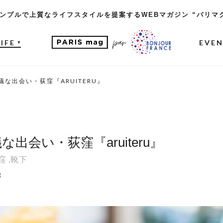
ンプルで上質なライフスタイルを提案するWEBマガジン “パリマ
LIFE
EVE
▼
な出会い・荻窪『ARUITERU』
出会い・荻窪『aruiteru』
窪
,
靴下
t