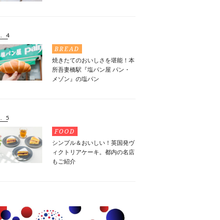
. 4
BREAD
焼きたてのおいしさを堪能！本
所吾妻橋駅『塩パン屋 パン・
メゾン』の塩パン
. 5
FOOD
シンプル＆おいしい！英国発ヴ
ィクトリアケーキ。都内の名店
もご紹介