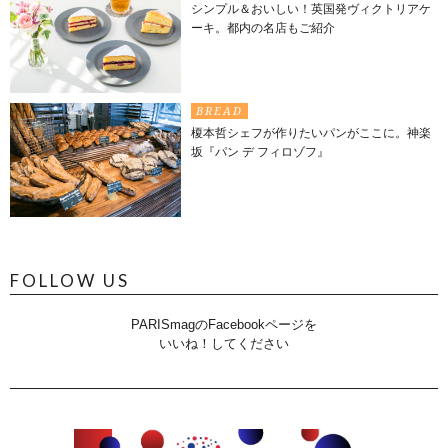
シンプル＆おいしい！英国発ヴィクトリアケ
ーキ。都内の名店もご紹介
BREAD
榎本哲シェフが作りたいパンがここに。神楽
坂『パン デ フィロゾフ』
FOLLOW US
PARISmagのFacebookページを
いいね！してください