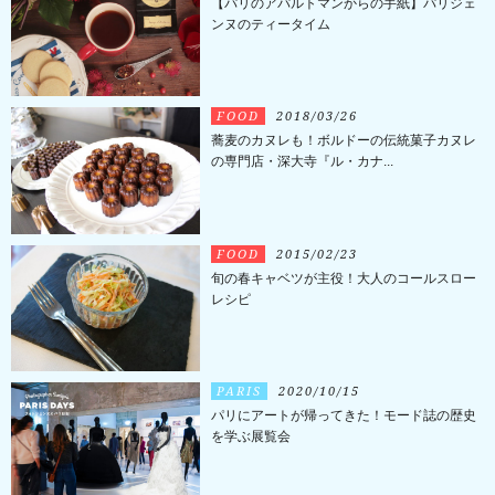
【パリのアパルトマンからの手紙】パリジェ
ンヌのティータイム
FOOD
2018/03/26
蕎麦のカヌレも！ボルドーの伝統菓子カヌレ
の専門店・深大寺『ル・カナ...
FOOD
2015/02/23
旬の春キャベツが主役！大人のコールスロー
レシピ
PARIS
2020/10/15
パリにアートが帰ってきた！モード誌の歴史
を学ぶ展覧会