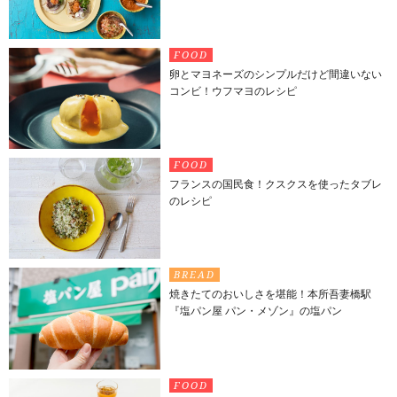
FOOD
卵とマヨネーズのシンプルだけど間違いない
コンビ！ウフマヨのレシピ
FOOD
フランスの国民食！クスクスを使ったタブレ
のレシピ
BREAD
焼きたてのおいしさを堪能！本所吾妻橋駅
『塩パン屋 パン・メゾン』の塩パン
FOOD