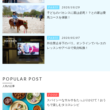
PARIS
2020/10/29
子どものバカンスに親は必死！？との家は乗
馬コースを体験！
PARIS
2020/05/07
外出禁止令下のパリ。オンラインでバレエの
レッスンやアペロで気分転換！
POPULAR POST
人気の記事
FOOD
スパイシーなサルサをたっぷりかけて！おう
ちで楽しむタコスレシピ