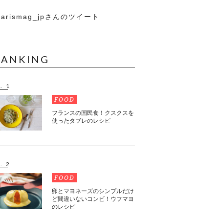
arismag_jpさんのツイート
RANKING
. 1
FOOD
フランスの国民食！クスクスを
使ったタブレのレシピ
. 2
FOOD
卵とマヨネーズのシンプルだけ
ど間違いないコンビ！ウフマヨ
のレシピ