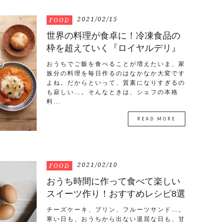
2021/02/15
FOOD
世界の料理が食卓に！冷凍食品の
枠を超えていく『ロイヤルデリ』
おうちでご飯を食べることが増えたいま、家
族分の料理を毎日作るのはなかなか大変です
よね。だからといって、質素になりすぎるの
も寂しい…。そんなときは、シェフの本格
料...
READ MORE
2021/02/10
FOOD
おうち時間に作って食べて楽しい
スイーツ作り！おすすめレシピ8選
チーズケーキ、プリン、フルーツサンド…。
寒い日も、おうちから出ない退屈な日も、甘