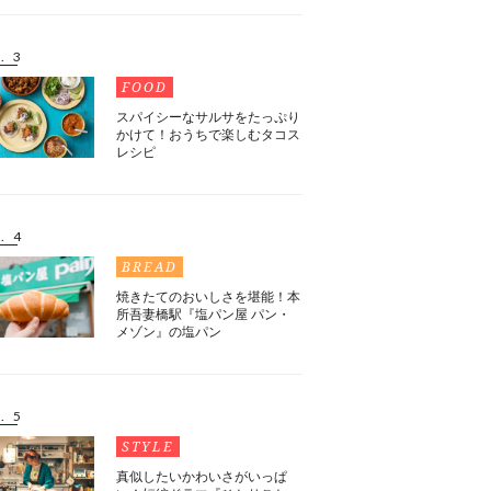
. 3
FOOD
スパイシーなサルサをたっぷり
かけて！おうちで楽しむタコス
レシピ
. 4
BREAD
焼きたてのおいしさを堪能！本
所吾妻橋駅『塩パン屋 パン・
メゾン』の塩パン
. 5
STYLE
真似したいかわいさがいっぱ