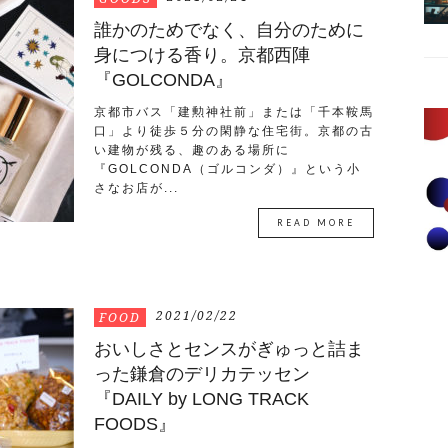
誰かのためでなく、自分のために
身につける香り。京都西陣
『GOLCONDA』
京都市バス「建勲神社前」または「千本鞍馬
口」より徒歩５分の閑静な住宅街。京都の古
い建物が残る、趣のある場所に
『GOLCONDA（ゴルコンダ）』という小
さなお店が...
READ MORE
2021/02/22
FOOD
おいしさとセンスがぎゅっと詰ま
った鎌倉のデリカテッセン
『DAILY by LONG TRACK
FOODS』