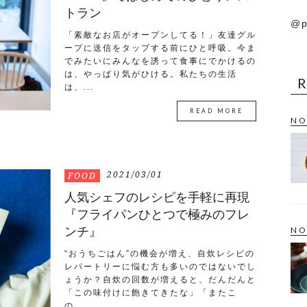
トラン
@p
「素敵なお店がオープンしてる！」友達グル
ープに送信をタップする前にひと呼吸。今ま
でみたいにみんなを誘って食事にでかけるの
は、やっぱり気がひける。私たちの生活
は、...
READ MORE
NO
2021/03/01
FOOD
人気シェフのレシピを手軽に再現
『フライパンひとつで極みのフレ
ンチ』
NO
“おうちごはん”の機会が増え、自炊レシピの
レパートリーに悩む方も多いのではないでし
ょうか？自炊の回数が増えると、だんだんと
「この味付けに飽きてきたな」「またこ
の...