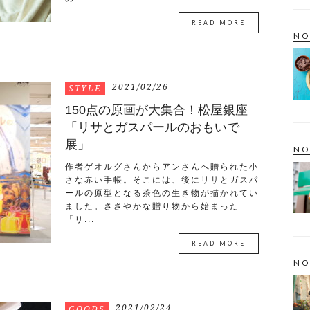
READ MORE
NO
2021/02/26
STYLE
150点の原画が大集合！松屋銀座
「リサとガスパールのおもいで
展」
NO
作者ゲオルグさんからアンさんへ贈られた小
さな赤い手帳。そこには、後にリサとガスパ
ールの原型となる茶色の生き物が描かれてい
ました。ささやかな贈り物から始まった
「リ...
READ MORE
NO
2021/02/24
GOODS