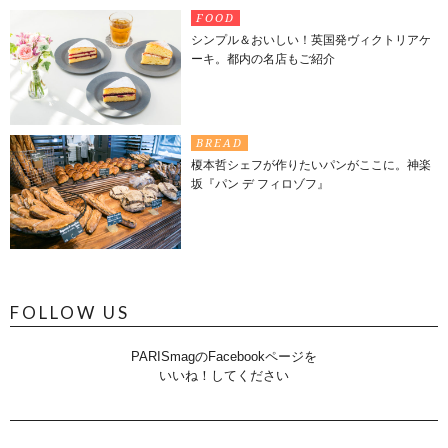
FOOD
シンプル＆おいしい！英国発ヴィクトリアケ
ーキ。都内の名店もご紹介
BREAD
榎本哲シェフが作りたいパンがここに。神楽
坂『パン デ フィロゾフ』
FOLLOW US
PARISmagのFacebookページを
いいね！してください