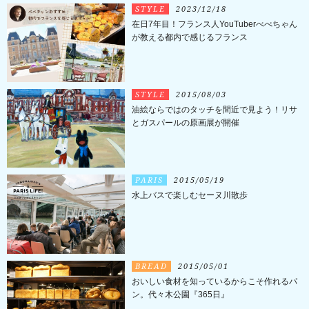
STYLE
2023/12/18
在日7年目！フランス人YouTuberべべちゃん
が教える都内で感じるフランス
STYLE
2015/08/03
油絵ならではのタッチを間近で見よう！リサ
とガスパールの原画展が開催
PARIS
2015/05/19
水上バスで楽しむセーヌ川散歩
BREAD
2015/05/01
おいしい食材を知っているからこそ作れるパ
ン。代々木公園『365日』