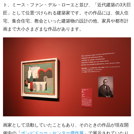
ト、ミース・ファン・デル・ローエと並び、「近代建築の3大巨
匠」として位置づけられる建築家です。その作品には、個人住
宅、集合住宅、教会といった建築物の設計の他、家具や都市計
画まで大小さまざまな作品があります。
画家として活動していたこともあり、そのときの作品が現在開
催中の「
ポンピドゥー・センター傑作展
」で展示されていたり