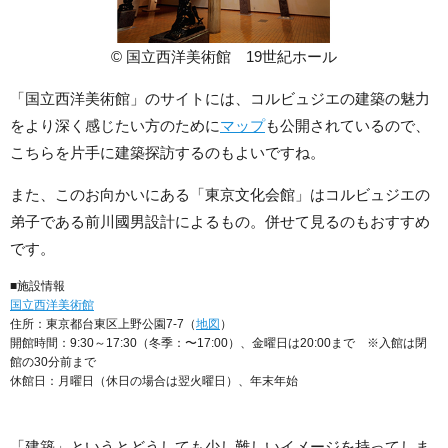
© 国立西洋美術館 19世紀ホール
「国立西洋美術館」のサイトには、コルビュジエの建築の魅力
をより深く感じたい方のために
マップ
も公開されているので、
こちらを片手に建築探訪するのもよいですね。
また、このお向かいにある「東京文化会館」はコルビュジエの
弟子である前川國男設計によるもの。併せて見るのもおすすめ
です。
■施設情報
国立西洋美術館
住所：東京都台東区上野公園7-7（
地図
）
開館時間：9:30～17:30（冬季：〜17:00）、金曜日は20:00まで ※入館は閉
館の30分前まで
休館日：月曜日（休日の場合は翌火曜日）、年末年始
「建築」というとどうしても少し難しいイメージを持ってしま