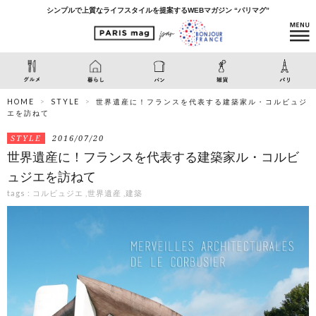
シンプルで上質なライフスタイルを提案するWEBマガジン “パリマグ”
HOME
STYLE
世界遺産に！フランスを代表する建築家ル・コルビュジ
エを訪ねて
STYLE
2016/07/20
世界遺産に！フランスを代表する建築家ル・コルビ
ュジエを訪ねて
tags :
コルビュジエ
,
世界遺産
,
建築