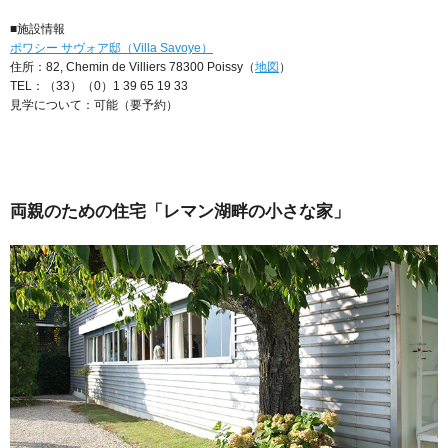
■施設情報
ポワシー サヴォア邸（Villa Savoye）
住所：82, Chemin de Villiers 78300 Poissy（
地図
）
TEL：（33）（0）1 39 65 19 33
見学について：可能（要予約）
両親のための住宅「レマン湖畔の小さな家」