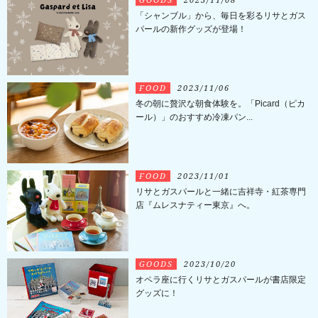
「シャンブル」から、毎日を彩るリサとガス
パールの新作グッズが登場！
FOOD
2023/11/06
冬の朝に贅沢な朝食体験を。「Picard（ピカ
ール）」のおすすめ冷凍パン...
FOOD
2023/11/01
リサとガスパールと一緒に吉祥寺・紅茶専門
店『ムレスナティー東京』へ。
GOODS
2023/10/20
オペラ座に行くリサとガスパールが書店限定
グッズに！