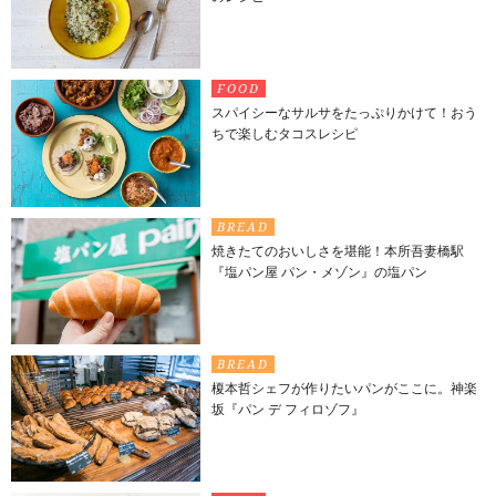
FOOD
スパイシーなサルサをたっぷりかけて！おう
ちで楽しむタコスレシピ
BREAD
焼きたてのおいしさを堪能！本所吾妻橋駅
『塩パン屋 パン・メゾン』の塩パン
BREAD
榎本哲シェフが作りたいパンがここに。神楽
坂『パン デ フィロゾフ』