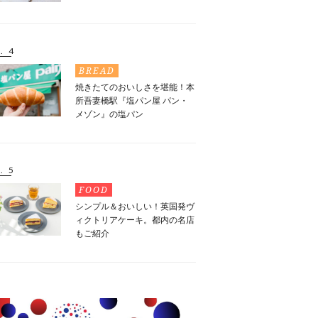
. 4
BREAD
焼きたてのおいしさを堪能！本
所吾妻橋駅『塩パン屋 パン・
メゾン』の塩パン
. 5
FOOD
シンプル＆おいしい！英国発ヴ
ィクトリアケーキ。都内の名店
もご紹介