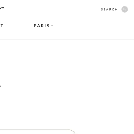
グ”
SEARCH
NT
PARIS
▼
器