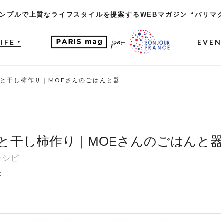
ンプルで上質なライフスタイルを提案するWEBマガジン “パリマ
LIFE
EVE
▼
と干し柿作り｜MOEさんのごはんと器
と干し柿作り｜MOEさんのごはんと
レシピ
t