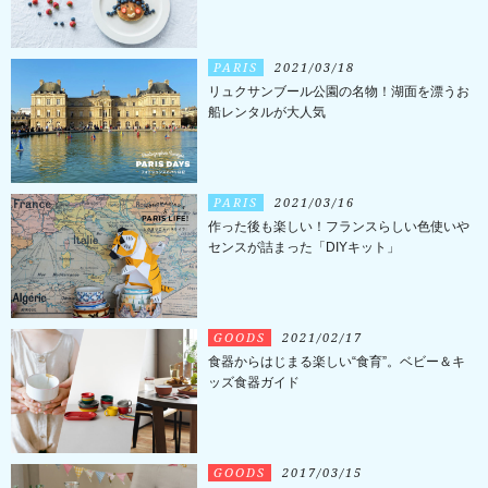
PARIS
2021/03/18
リュクサンブール公園の名物！湖面を漂うお
船レンタルが大人気
PARIS
2021/03/16
作った後も楽しい！フランスらしい色使いや
センスが詰まった「DIYキット」
GOODS
2021/02/17
食器からはじまる楽しい“食育”。ベビー＆キ
ッズ食器ガイド
GOODS
2017/03/15