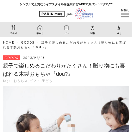
シンプルで上質なライフスタイルを提案するWEBマガジン “パリマグ”
HOME
GOODS
親子で楽しめるこだわりがたくさん！贈り物にも喜ば
れる木製おもちゃ『DOU?』
GOODS
2022/01/11
親子で楽しめるこだわりがたくさん！贈り物にも喜
ばれる木製おもちゃ『dou?』
tags :
おもちゃ
,
ギフト
,
子ども