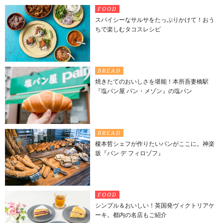
FOOD
スパイシーなサルサをたっぷりかけて！おう
ちで楽しむタコスレシピ
BREAD
焼きたてのおいしさを堪能！本所吾妻橋駅
『塩パン屋 パン・メゾン』の塩パン
BREAD
榎本哲シェフが作りたいパンがここに。神楽
坂『パン デ フィロゾフ』
FOOD
シンプル＆おいしい！英国発ヴィクトリアケ
ーキ。都内の名店もご紹介