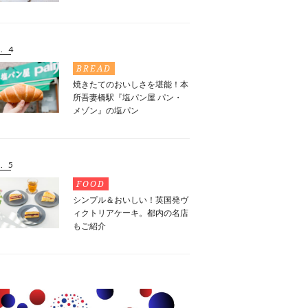
. 4
BREAD
焼きたてのおいしさを堪能！本
所吾妻橋駅『塩パン屋 パン・
メゾン』の塩パン
. 5
FOOD
シンプル＆おいしい！英国発ヴ
ィクトリアケーキ。都内の名店
もご紹介