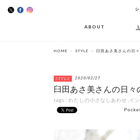
シ
ABOUT
HOME
STYLE
臼田あさ美さんの日々
2020/02/27
STYLE
臼田あさ美さんの日々
tags :
わたしの小さなしあわせ
,
イン
Pocke