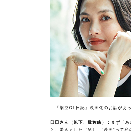
―『架空OL日記』映画化のお話があ
臼田さん（以下、敬称略）：
まず「あ
と、驚きました（笑）。“映画”って