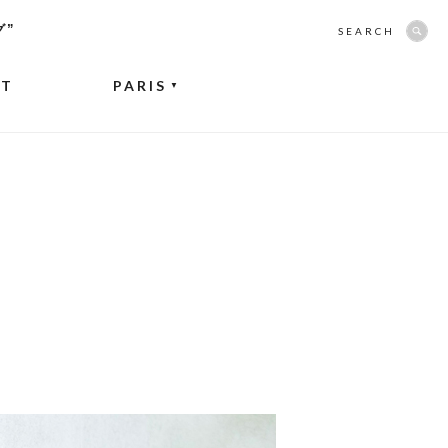
グ”
SEARCH
NT
PARIS
▼