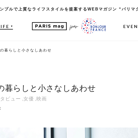
ンプルで上質なライフスタイルを提案するWEBマガジン “パリマ
LIFE
EVE
▼
の暮らしと小さなしあわせ
の暮らしと小さなしあわせ
タビュー
,
女優
,
映画
t