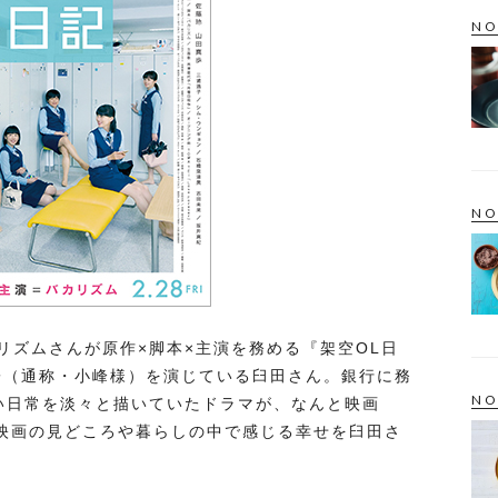
NO
NO
リズムさんが原作×脚本×主演を務める『架空OL日
子（通称・小峰様）を演じている臼田さん。銀行に務
NO
い日常を淡々と描いていたドラマが、なんと映画
、映画の見どころや暮らしの中で感じる幸せを臼田さ