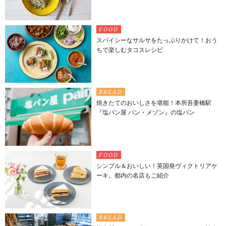
FOOD
スパイシーなサルサをたっぷりかけて！おう
ちで楽しむタコスレシピ
BREAD
焼きたてのおいしさを堪能！本所吾妻橋駅
『塩パン屋 パン・メゾン』の塩パン
FOOD
シンプル＆おいしい！英国発ヴィクトリアケ
ーキ。都内の名店もご紹介
BREAD