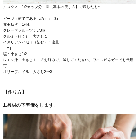
クスクス：1/2カップ分 ※【基本の戻し方】で戻したもの
–
ビーツ（茹でてあるもの）：50g
赤玉ねぎ：1/4個
グレープフルーツ：1/3個
クルミ（砕く）：大さじ１
イタリアンパセリ（刻む）：適量
［A］
塩：小さじ1/2
レモン汁：大さじ１ ※お好みで加減してください。ワインビネガーでも代用
可
オリーブオイル：大さじ2〜3
【作り方】
1.具材の下準備をします。