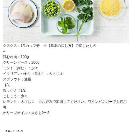
クスクス：1/2カップ分 ※【基本の戻し方】で戻したもの
–
鶏むね肉：100g
グリーンピース：100g
ミント（刻む）：少々
イタリアンパセリ（刻む）：大さじ１
スプラウト：適量
［A］
塩：小さじ1/2
こしょう：少々
レモン汁：大さじ１ ※お好みで加減してください。ワインビネガーでも代用
可
オリーブオイル：大さじ2〜3