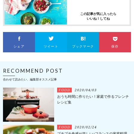
この記事が気に入ったら
いいね！してね
シェア
ツイート
ブックマーク
保存
RECOMMEND POST
合わせて読みたい、編集部オススメ記事
FOOD
2020/04/03
おうち時間に作りたい！家庭で作るフレンチ
レシピ集
FOOD
2020/02/24
プチプチ食感が楽しい♪フランスの家庭料理