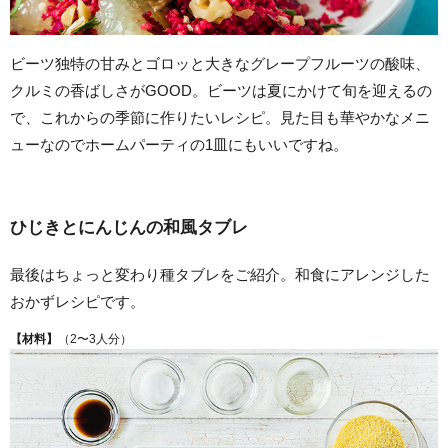
ビーツ独特の甘みとゴロッと大きなグレープフルーツの酸味、
クルミの香ばしさがGOOD。ビーツは夏にかけて旬を迎えるの
で、これからの季節に作りたいレシピ。見た目も華やかなメニ
ューなのでホームパーティの1皿にもいいですね。
ひじきとにんじんの和風タブレ
最後はちょっと変わり種タブレをご紹介。和食にアレンジした
おかずレシピです。
【材料】
（2〜3人分）