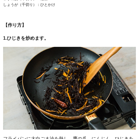
しょうが（千切り）：ひとかけ
【作り方】
1.
ひじきを炒めます。
フライパンに太白ごま油を熱し、鷹の爪、にんじん、ひじきを