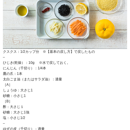
クスクス：1/2カップ分 ※【基本の戻し方】で戻したもの
–
ひじき(乾燥）：10g ※水で戻しておく。
にんじん（千切り）：1/4本
鷹の爪：1本
太白ごま油（またはサラダ油）：適量
［A］
しょうゆ：大さじ1
砂糖：小さじ1
［B］
酢：大さじ１
砂糖：大さじ1強
塩：小さじ1/2
–
ゆずの皮（千切り）：適量