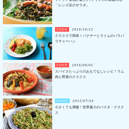
「レンズ豆のサラダ」
FOOD
2016/10/12
クスクスで簡単！パクチーとライムのパラパ
ラチャーハン
FOOD
2016/09/05
スパイスたっぷりのおもてなしレシピ！ラム
肉と野菜のクスクス
PARIS
2015/07/16
小さくても満腹！世界最小のパスタ・クスク
ス