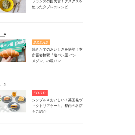
フランスの国民食！クスクスを
使ったタブレのレシピ
. 4
BREAD
焼きたてのおいしさを堪能！本
所吾妻橋駅『塩パン屋 パン・
メゾン』の塩パン
. 5
FOOD
シンプル＆おいしい！英国発ヴ
ィクトリアケーキ。都内の名店
もご紹介