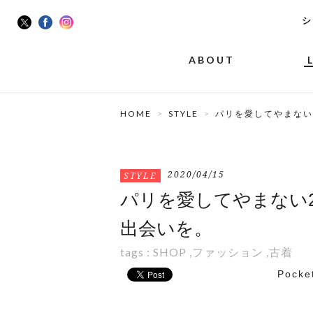
シ
ABOUT
HOME
STYLE
パリを愛してやまない2
2020/04/15
STYLE
パリを愛してやまない2人
出会いを。
tags :
SHOP
,
ファッション
,
古着
Pocke