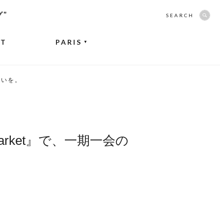
グ”
SEARCH
NT
PARIS
▼
会いを。
rket』で、一期一会の