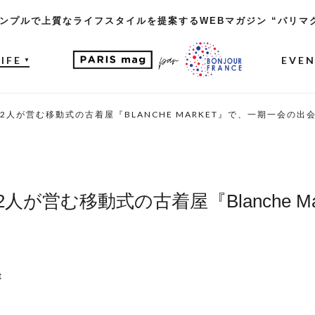
ンプルで上質なライフスタイルを提案するWEBマガジン “パリマ
LIFE
EVE
▼
人が営む移動式の古着屋『BLANCHE MARKET』で、一期一会の出
が営む移動式の古着屋『Blanche Ma
t