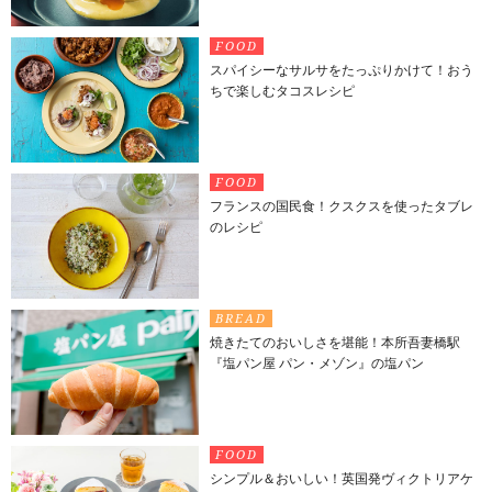
FOOD
スパイシーなサルサをたっぷりかけて！おう
ちで楽しむタコスレシピ
FOOD
フランスの国民食！クスクスを使ったタブレ
のレシピ
BREAD
焼きたてのおいしさを堪能！本所吾妻橋駅
『塩パン屋 パン・メゾン』の塩パン
FOOD
シンプル＆おいしい！英国発ヴィクトリアケ