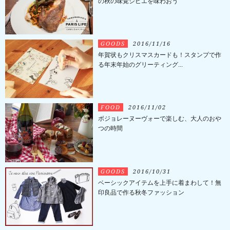
の秋の味覚ジビエを味わおう
GOODS
2016/11/16
年賀状もクリスマスカードも！スタンプで作
る年末年始のグリーティング...
FOOD
2016/11/02
ボジョレーヌーヴォーで楽しむ、大人のおや
つの時間
GOODS
2016/10/31
ベーシックアイテムを上手に着まわして！無
印良品で作る秋冬ファッション