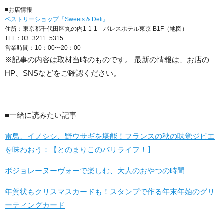
■お店情報
ペストリーショップ『Sweets & Deli』
住所：東京都千代田区丸の内1-1-1 パレスホテル東京 B1F（地図）
TEL：03−3211−5315
営業時間：10：00〜20：00
※記事の内容は取材当時のものです。 最新の情報は、お店の
HP、SNSなどをご確認ください。
■一緒に読みたい記事
雷鳥、イノシシ、野ウサギを堪能！フランスの秋の味覚ジビエ
を味わおう：【とのまりこのパリライフ！】
ボジョレーヌーヴォーで楽しむ、大人のおやつの時間
年賀状もクリスマスカードも！スタンプで作る年末年始のグリ
ーティングカード