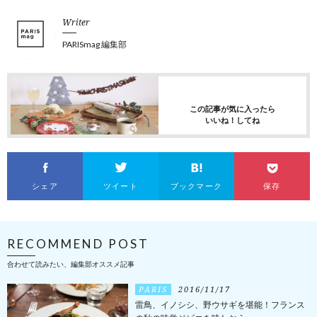
Writer
PARISmag 編集部
この記事が気に入ったら
いいね！してね
シェア
ツイート
ブックマーク
保存
RECOMMEND POST
合わせて読みたい、編集部オススメ記事
PARIS
2016/11/17
雷鳥、イノシシ、野ウサギを堪能！フランス