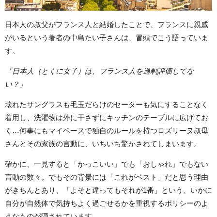
日本人の叔父がフランス人と結婚したことで、フランスに親戚
がいるという著者の中島たい子さんは、冒頭でこう語っていま
す。
「日本人（とくに女子）は、フランス人を過剰評価してな
い？」
壊れたサングラスも毛玉だらけのセーターも気にすることなく
着用し、洗濯物は外に干さずにキッチンのテーブルに広げてお
く…何事にもマイペースで独自のルールを持つロズリーヌ叔母
さんとその家族の言動に、いちいち驚かされてしまいます。
確かに、一見すると「かっこいい」でも「おしゃれ」でもない
言動の数々。でもその背景には「これがベスト」だと思う理由
がきちんとあり、「よそと違ってもそれが1番」という、いかに
自分が自然体で気持ちよく過ごせるかを重視するポリシーのよ
うなものが隠されています。