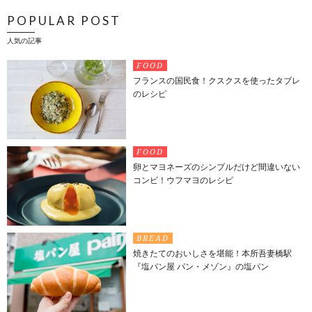
POPULAR POST
人気の記事
FOOD
フランスの国民食！クスクスを使ったタブレ
のレシピ
FOOD
卵とマヨネーズのシンプルだけど間違いない
コンビ！ウフマヨのレシピ
BREAD
焼きたてのおいしさを堪能！本所吾妻橋駅
『塩パン屋 パン・メゾン』の塩パン