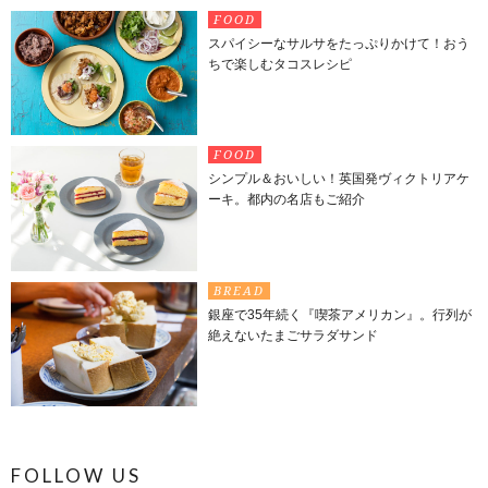
FOOD
スパイシーなサルサをたっぷりかけて！おう
ちで楽しむタコスレシピ
FOOD
シンプル＆おいしい！英国発ヴィクトリアケ
ーキ。都内の名店もご紹介
BREAD
銀座で35年続く『喫茶アメリカン』。行列が
絶えないたまごサラダサンド
FOLLOW US