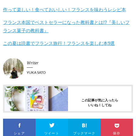
作って楽しい！食べておいしい！フランスを味わうレシピ本
フランス本国でベストセラーになった教科書とは!?『美しいフ
ランス菓子の教科書』
この夏は読書でフランス旅行！フランスを楽しむ本9選
Writer
YUKA SATO
この記事が気に入ったら
いいね！してね
シェア
ツイート
ブックマーク
保存