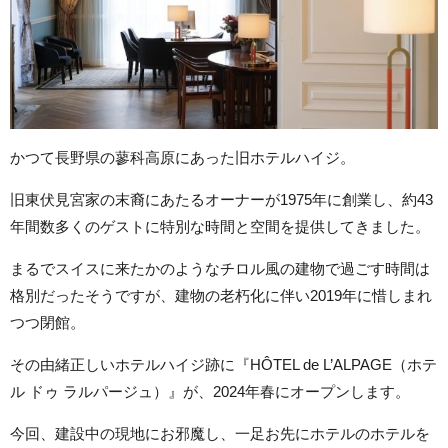
かつて長野県の蓼科高原にあった旧ホテルハイジ。
旧東伏見宮家の末裔にあたるオーナーが1975年に創業し、約43
年間数多くのゲストに特別な時間と空間を提供してきました。
まるでスイスに来たかのようなチロル風の建物で過ごす時間は
格別だったそうですが、建物の老朽化に伴い2019年に惜しまれ
つつ閉館。
その由緒正しいホテルハイジ跡に『HÔTEL de L’ALPAGE（ホテ
ル ドゥ ラルパージュ）』が、2024年春にオープンします。
今回、建設中の現地にお邪魔し、一足お先にホテルのホテルを