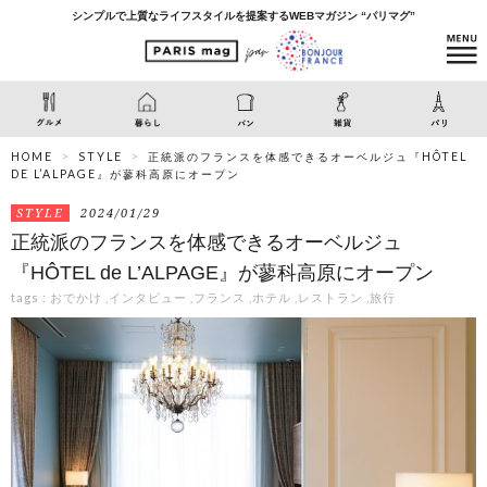
シンプルで上質なライフスタイルを提案するWEBマガジン “パリマグ”
HOME
STYLE
正統派のフランスを体感できるオーベルジュ『HÔTEL
DE L’ALPAGE』が蓼科高原にオープン
STYLE
2024/01/29
正統派のフランスを体感できるオーベルジュ
『HÔTEL de L’ALPAGE』が蓼科高原にオープン
tags :
おでかけ
,
インタビュー
,
フランス
,
ホテル
,
レストラン
,
旅行