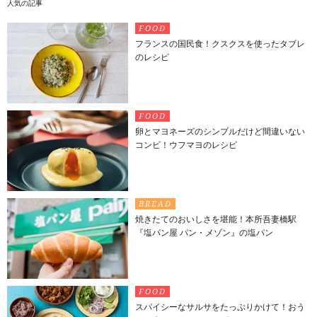
人気の記事
FOOD
フランスの国民食！クスクスを使ったタブレ
のレシピ
FOOD
卵とマヨネーズのシンプルだけど間違いない
コンビ！ウフマヨのレシピ
BREAD
焼きたてのおいしさを堪能！本所吾妻橋駅
『塩パン屋 パン・メゾン』の塩パン
FOOD
スパイシーなサルサをたっぷりかけて！おう