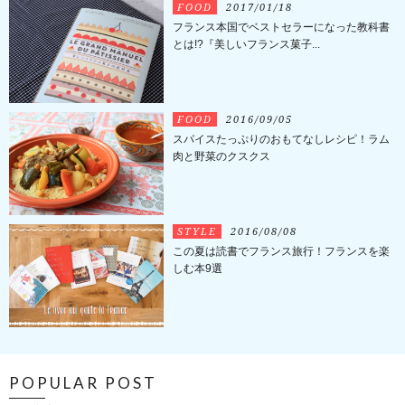
FOOD
2017/01/18
フランス本国でベストセラーになった教科書
とは!?『美しいフランス菓子...
FOOD
2016/09/05
スパイスたっぷりのおもてなしレシピ！ラム
肉と野菜のクスクス
STYLE
2016/08/08
この夏は読書でフランス旅行！フランスを楽
しむ本9選
POPULAR POST