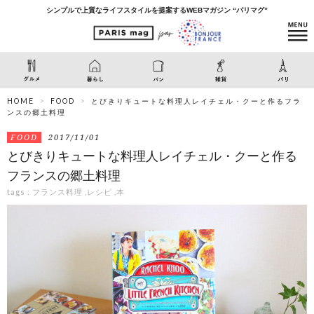
シンプルで上質なライフスタイルを提案するWEBマガジン “パリマグ”
HOME
FOOD
とびきりキュートな料理人レイチェル・クーと作るフラ
ンスの郷土料理
FOOD
2017/11/01
とびきりキュートな料理人レイチェル・クーと作る
フランスの郷土料理
tags :
フランス料理
,
レシピ
,
本