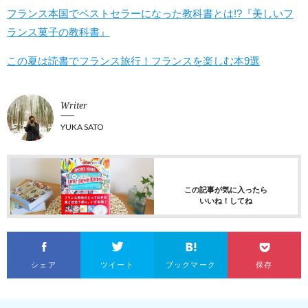
フランス本国でベストセラーになった教科書とは!?『美しいフ
ランス菓子の教科書』
この夏は読書でフランス旅行！フランスを楽しむ本9選
Writer
YUKA SATO
この記事が気に入ったら
いいね！してね
シェア
ツイート
ブックマーク
保存