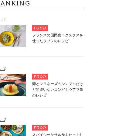
RANKING
. 1
FOOD
フランスの国民食！クスクスを
使ったタブレのレシピ
. 2
FOOD
卵とマヨネーズのシンプルだけ
ど間違いないコンビ！ウフマヨ
のレシピ
. 3
FOOD
スパイシーなサルサをたっぷり