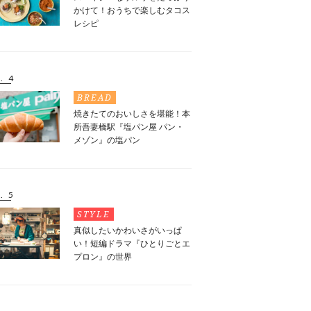
かけて！おうちで楽しむタコス
レシピ
. 4
BREAD
焼きたてのおいしさを堪能！本
所吾妻橋駅『塩パン屋 パン・
メゾン』の塩パン
. 5
STYLE
真似したいかわいさがいっぱ
い！短編ドラマ『ひとりごとエ
プロン』の世界