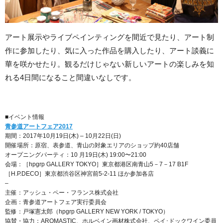
アート展示やライブペインティングを間近で見たり、アート制
作に参加したり、気に入った作品を購入したり、アート談義に
華を咲かせたり。観るだけじゃない新しいアートの楽しみを知
れる4日間になること間違いなしです。
■イベント情報
青参道アートフェア2017
期間：2017年10月19日(木) – 10月22日(日)
開催場所：原宿、表参道、青山の対象エリアのショップ約40店舗
オープニングパーティ：10 月19日(木) 19:00〜21:00
会場：［hpgrp GALLERY TOKYO］東京都港区南青山5－7－17 B1F
［H.P.DECO］東京都渋谷区神宮前5-2-11 ほか参加各店
–
主催：アッシュ・ペー・フランス株式会社
企画：青参道アートフェア実行委員会
監修：戸塚憲太郎（hpgrp GALLERY NEW YORK / TOKYO）
協賛・協力：AROMASTIC、ホルベイン画材株式会社、ペイ･ドックワイン委員