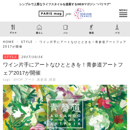
シンプルで上質なライフスタイルを提案するWEBマガジン “パリマグ”
HOME
STYLE
ワイン片手にアートなひとときを！青参道アートフェア
2017が開催
STYLE
2017/10/16
ワイン片手にアートなひとときを！青参道アートフ
ェア2017が開催
tags :
SHOP
,
アート
,
表参道
,
雑貨