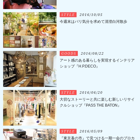
STYLE
2016/10/05
今週末はパリ気分を求めて清澄白河散歩
GOODS
2016/08/22
アート感のある暮らしを実現するインテリア
ショップ『H.P.DECO』
STYLE
2016/06/20
大切なストーリーと共に楽しむ新しいリサイ
クルショップ『PASS THE BATON』
STYLE
2016/05/09
『東京蚤の市』で見つける一期一会のブロカ