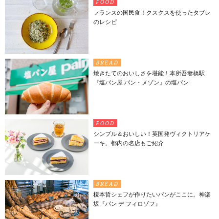
FOOD
フランスの国民食！クスクスを使ったタブレ
のレシピ
BREAD
焼きたてのおいしさを堪能！本所吾妻橋駅
『塩パン屋 パン・メゾン』の塩パン
FOOD
シンプル＆おいしい！英国発ヴィクトリアケ
ーキ。都内の名店もご紹介
BREAD
榎本哲シェフが作りたいパンがここに。神楽
坂『パン デ フィロゾフ』