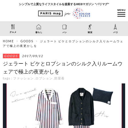
シンプルで上質なライフスタイルを提案するWEBマガジン “パリマグ”
HOME
GOODS
ジェラート ピケとロブションのシルク入りルームウェ
アで極上の夜更かしを
GOODS
2017/09/12
ジェラート ピケとロブションのシルク入りルームウ
ェアで極上の夜更かしを
tags :
ファッション
,
ロブション
,
部屋着