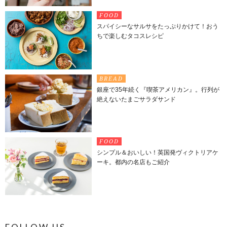
FOOD
スパイシーなサルサをたっぷりかけて！おう
ちで楽しむタコスレシピ
BREAD
銀座で35年続く『喫茶アメリカン』。行列が
絶えないたまごサラダサンド
FOOD
シンプル＆おいしい！英国発ヴィクトリアケ
ーキ。都内の名店もご紹介