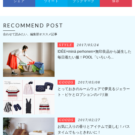
シェア
ツイート
ブックマーク
保存
RECOMMEND POST
合わせて読みたい、編集部オススメ記事
STYLE
2017/05/24
IDÉE×minä perhonen×無印良品から誕生した
毎日着たい服！POOL「いろいろ...
GOODS
2017/05/08
とっておきのルームウェアで夢見るジェラー
ト・ピケとロブションのパリ旅
GOODS
2017/02/27
お気に入りの香りとアイテムで楽しむ！バス
タイムでもっときれいに！