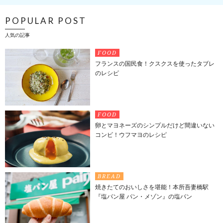
POPULAR POST
人気の記事
FOOD
フランスの国民食！クスクスを使ったタブレ
のレシピ
FOOD
卵とマヨネーズのシンプルだけど間違いない
コンビ！ウフマヨのレシピ
BREAD
焼きたてのおいしさを堪能！本所吾妻橋駅
『塩パン屋 パン・メゾン』の塩パン