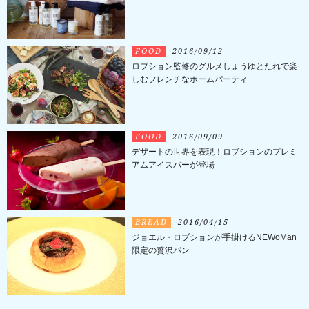
FOOD
2016/09/12
ロブション監修のグルメしょうゆとたれで楽
しむフレンチなホームパーティ
FOOD
2016/09/09
デザートの世界を表現！ロブションのプレミ
アムアイスバーが登場
BREAD
2016/04/15
ジョエル・ロブションが手掛けるNEWoMan
限定の贅沢パン