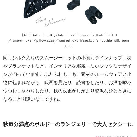
【Joël Robuchon & gelato pique】 ‘smoothie×silk’blanket
／‘smoothie×silk’pillow case／‘smoothie×silk’socks／‘smoothie×silk’room
shose
同じシルク入りのスムージーニットの小物もラインナップ。枕
やブランケットなど、インテリアを邪魔しないシックなデザイ
ンが揃っています。ふわふわもこもこ素材のルームウェアと小
物に包まれながら、映画を見たり、読書をしたり、お酒を嗜み
つつおしゃべりしたり。秋の夜更かしがより贅沢なひとときに
なること間違いなしですね。
秋気分満点のボルドーのランジェリーで大人セクシーに