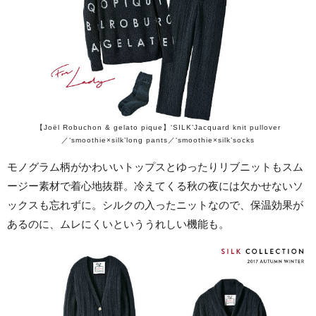
【Joël Robuchon & gelato pique】‘SILK’Jacquard knit pullover
／‘smoothie×silk’long pants／‘smoothie×silk’socks
モノグラム柄がかわいいトップスとゆったりリブニットもスム
ージー素材で着心地抜群。冷えてくる秋の夜には欠かせないソ
ックスも忘れずに。シルクの入ったニットなので、保温効果が
あるのに、ムレにくいといううれしい機能も。