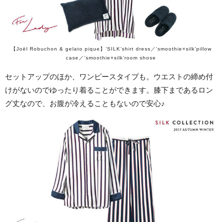
【Joël Robuchon & gelato pique】‘SILK’shirt dress／‘smoothie×silk’pillow
case／‘smoothie×silk’room shose
セットアップのほか、ワンピースタイプも。ウエストの締め付
けがないのでゆったり着ることができます。膝下まであるロン
グ丈なので、お腹が冷えることもないので安心♪