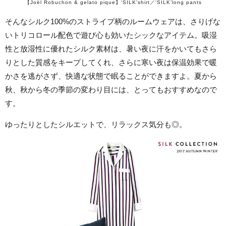
【Joël Robuchon & gelato pique】‘SILK’shirt／‘SILK’long pants
そんなシルク100%のストライプ柄のルームウェアは、さりげな
いトリコロール配色で遊び心も効いたシックなアイテム。吸湿
性と放湿性に優れたシルク素材は、暑い夜に汗をかいてもさら
りとした質感をキープしてくれ、さらに寒い夜は保温効果で暖
かさを逃がさず、快適な状態で眠ることができますよ。夏から
秋、秋から冬の季節の変わり目には、とってもおすすめなので
す。
ゆったりとしたシルエットで、リラックス気分も◎。