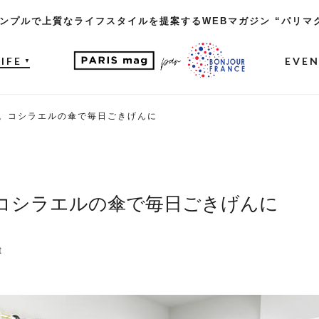
ンプルで上質なライフスタイルを提案するWEBマガジン “パリマ
LIFE
EVE
▼
。コシラエルの傘で毎日ごきげんに
コシラエルの傘で毎日ごきげんに
t