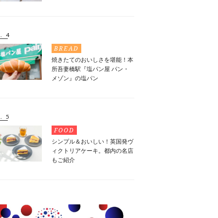
. 4
BREAD
焼きたてのおいしさを堪能！本
所吾妻橋駅『塩パン屋 パン・
メゾン』の塩パン
. 5
FOOD
シンプル＆おいしい！英国発ヴ
ィクトリアケーキ。都内の名店
もご紹介