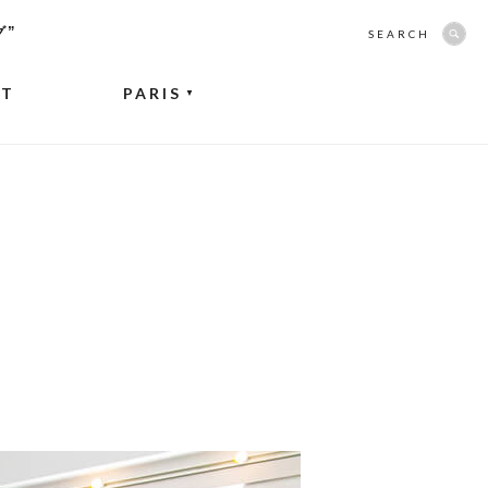
グ”
SEARCH
NT
PARIS
▼