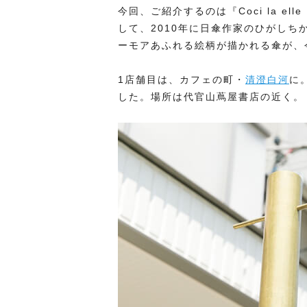
今回、ご紹介するのは『Coci la 
して、2010年に日傘作家のひがし
ーモアあふれる絵柄が描かれる傘が、
1店舗目は、カフェの町・
清澄白河
に
した。場所は代官山蔦屋書店の近く。