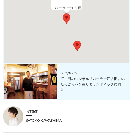
パーラー江古田
2015/10/16
江古田のシンボル『パーラー江古田』の
たっぷりパン盛りとサンドイッチに満
足！
Writer
SATOKO KAWASHIMA