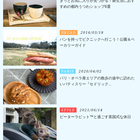
きっとお気に入りが見つかる！新生活におす
すめの都内うつわショップ6選
BREAD
2016/03/18
パンを持ってピクニックへ行こう！公園＆ベ
ーカリーガイド
PARIS
2020/04/02
パリ・オペラ座エリアの散歩の途中に訪れた
いパティスリー『セドリック...
STYLE
2021/06/14
ピーターラビット™と過ごす英国式な休日