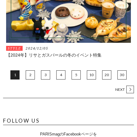
STYLE
2024/12/05
【2024年】リサとガスパールの冬のイベント特集
1
2
3
4
5
10
20
30
NEXT
FOLLOW US
PARISmagのFacebookページを