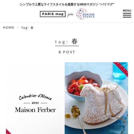
シンプルで上質なライフスタイルを提案するWEBマガジン “パリマグ”
HOME
tag: 春
春
tag:
8 POST