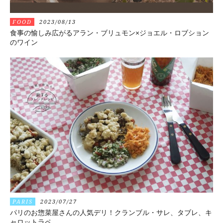
FOOD
2023/08/13
食事の愉しみ広がるアラン・ブリュモン×ジョエル・ロブション
のワイン
PARIS
2023/07/27
パリのお惣菜屋さんの人気デリ！クランブル・サレ、タブレ、キ
ャロットラペ