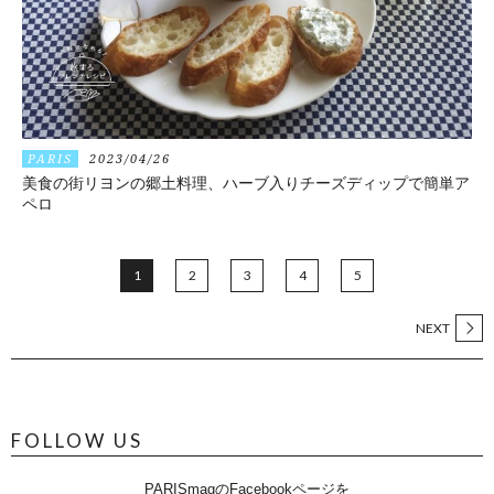
PARIS
2023/04/26
美食の街リヨンの郷土料理、ハーブ入りチーズディップで簡単ア
ペロ
1
2
3
4
5
NEXT
FOLLOW US
PARISmagのFacebookページを