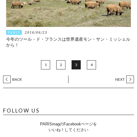
PARIS
2016/06/23
今年のツール・ド・フランスは世界遺産モン・サン・ミッシェル
から！
1
2
3
4
BACK
NEXT
FOLLOW US
PARISmagのFacebookページを
いいね！してください