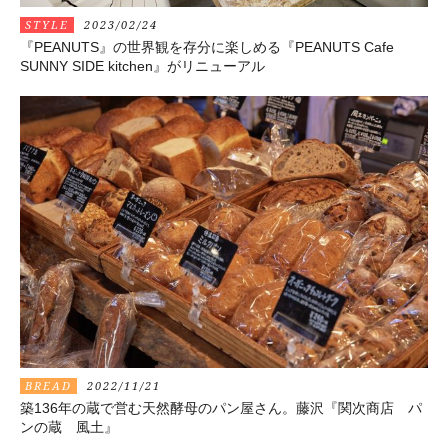
STYLE
2023/02/24
『PEANUTS』の世界観を存分に楽しめる『PEANUTS Cafe
SUNNY SIDE kitchen』がリニューアル
BREAD
2022/11/21
築136年の蔵で営む天然酵母のパン屋さん。藤沢『関次商店 パ
ンの蔵 風土』