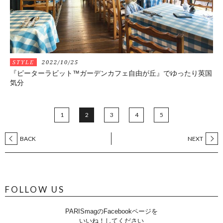
STYLE
2022/10/25
『ピーターラビット™️ガーデンカフェ自由が丘』でゆったり英国
気分
1
2
3
4
5
BACK
NEXT
FOLLOW US
PARISmagのFacebookページを
いいね！してください