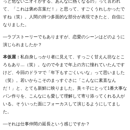
っと危ないニオイがする、あんなに熱くなるの」って言われ
て、「これは褒め言葉だ！」と思って、すごくうれしかったで
すね（笑）。人間の持つ多面的な部分が表現できたと、自信に
なりました。
―ラブストーリーでもありますが、恋愛のシーンはどのように
演じられましたか？
本仮屋：
私自身しっかり者に見えて、すっごく甘えん坊なとこ
ろもあり…（笑）。なので今まで年上の方に憧れていたんです
けど、今回のドラマで「年下もすごくいいな」って思いました
（笑）。若いからこそのまっすぐさに「こんなに素直なん
だ！」と、とても新鮮に映りました。美々子にとって1番大事な
パン作りを、こんなにも愛して理解して寄り添ってくれる人が
いる。そういった面にフォーカスして演じるようにしてまし
た。
―それは仕事仲間の延長という感じですか？