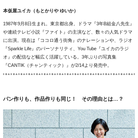
本仮屋ユイカ（もとかりや ゆいか）
1987年9月8日生まれ。東京都出身。ドラマ『3年B組金八先生』
や連続テレビ小説『ファイト』の主演など、数々の人気ドラマ
に出演。現在は『ココロ通う街角』のナレーションや、ラジオ
『Sparkle Life』のパーソナリティ、You Tube『ユイカのラジ
オ』の配信など幅広く活躍している。3年ぶりの写真集
『CANTIK（チャンティック）』が2/14より発売中。
パン作りも、作品作りも同じ！ その理由とは…？