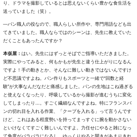
り、ドラマを撮影しているとは思えないくらい豊かな食生活を
送っていました（笑）。
―パン職人の役なので、職人らしい所作や、専門用語なども出
てきていました。職人ならではのシーンは、先生に教えていた
だくこともあったんですか？
本仮屋：
はい。先生にはずっとそばでご指導いただきました。
実際にやってみると、何もかもが先生と違う仕上がりになるん
ですよ！手の動きとか、そんなに難しい動きではないんですけ
ど不思議ですよね。パン作りもスポーツと一緒で“回数と経
験”が大事なんだなだと痛感しました。パンの生地はこね過ぎる
と使えなくなったり、呼吸しているから撮影が進むうちに変化
してしまったり…。すごく繊細なんですよね。特にフランスパ
ンの切れ目を入れる作業、「クープを入れる」って言うんです
けど、これはある程度勢いを持ってまっすぐに腕を動かさない
といけなくてすごく難しいんですよ。力任せにやると雑になっ
て角度がバラバラになるし、ゆっくりやると開きがあまりきれ