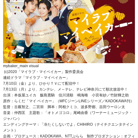
mybaker_main visual
(c)2020「マイラブ・マイベイカー」製作委員会
連続ドラマ「マイラブ・マイベイカー」
7月10日（金）より、ひかりＴＶにて配信中！
7月13日（月）より、カンテレ、メ～テレ、テレビ神奈川にて順次放送中！
出演：本仮屋ユイカ 飯島寛騎 信川清順 鳴海唯 小宮有紗／竹財輝之助
原作：らくだ「マイ ベイカー」（MFCジーンLINEシリーズ／KADOKAWA刊）
監督：古廐智之、二宮崇 脚本：阿相クミコ、波多野都、吉田ウーロン太
音楽：仲西匡 主題歌：「オトメゴコロ」尾崎由香（ワーナーミュージック・
ジャパン）
エンディングテーマ：「冷たくしないでよ」CHIHIRO（テイチクエンタテイン
メント）
企画・プロデュース：KADOKAWA、NTTぷらら 制作プロダクション：オフィ