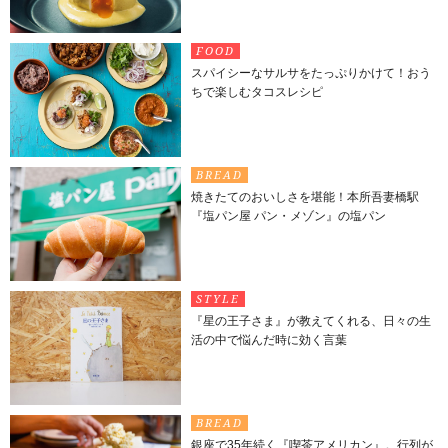
FOOD
スパイシーなサルサをたっぷりかけて！おう
ちで楽しむタコスレシピ
BREAD
焼きたてのおいしさを堪能！本所吾妻橋駅
『塩パン屋 パン・メゾン』の塩パン
STYLE
『星の王子さま』が教えてくれる、日々の生
活の中で悩んだ時に効く言葉
BREAD
銀座で35年続く『喫茶アメリカン』。行列が