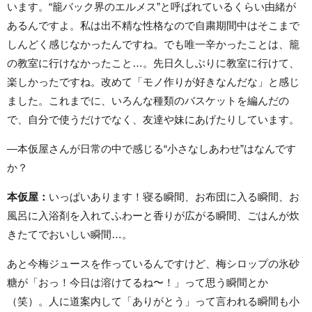
います。“籠バック界のエルメス”と呼ばれているくらい由緒が
あるんですよ。私は出不精な性格なので自粛期間中はそこまで
しんどく感じなかったんですね。でも唯一辛かったことは、籠
の教室に行けなかったこと…。先日久しぶりに教室に行けて、
楽しかったですね。改めて「モノ作りが好きなんだな」と感じ
ました。これまでに、いろんな種類のバスケットを編んだの
で、自分で使うだけでなく、友達や妹にあげたりしています。
―本仮屋さんが日常の中で感じる“小さなしあわせ”はなんです
か？
本仮屋：
いっぱいあります！寝る瞬間、お布団に入る瞬間、お
風呂に入浴剤を入れてふわーと香りが広がる瞬間、ごはんが炊
きたてでおいしい瞬間…。
あと今梅ジュースを作っているんですけど、梅シロップの氷砂
糖が「おっ！今日は溶けてるね〜！」って思う瞬間とか
（笑）。人に道案内して「ありがとう」って言われる瞬間も小