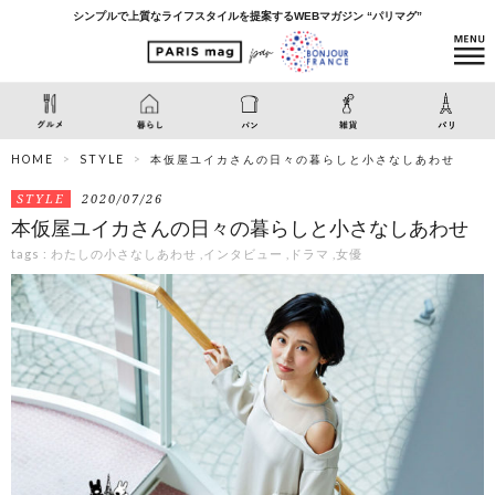
シンプルで上質なライフスタイルを提案するWEBマガジン “パリマグ”
HOME
STYLE
本仮屋ユイカさんの日々の暮らしと小さなしあわせ
STYLE
2020/07/26
本仮屋ユイカさんの日々の暮らしと小さなしあわせ
tags :
わたしの小さなしあわせ
,
インタビュー
,
ドラマ
,
女優