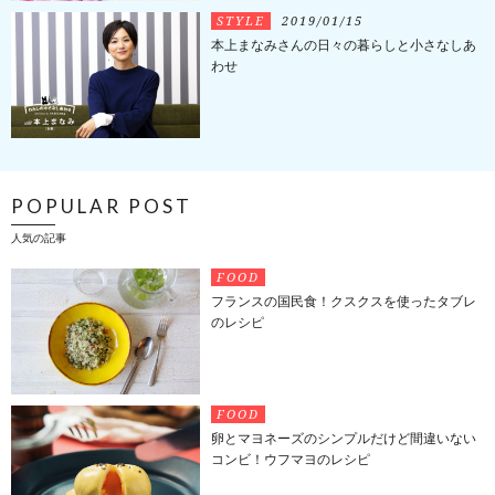
STYLE
2019/01/15
本上まなみさんの日々の暮らしと小さなしあ
わせ
POPULAR POST
人気の記事
FOOD
フランスの国民食！クスクスを使ったタブレ
のレシピ
FOOD
卵とマヨネーズのシンプルだけど間違いない
コンビ！ウフマヨのレシピ