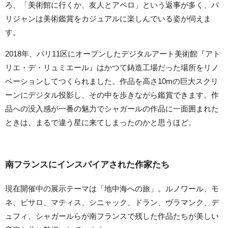
ろ、「美術館に行くか、友人とアペロ」という返事が多く、パ
リジャンは美術鑑賞をカジュアルに楽しんでいる姿が伺えま
す。
2018年、パリ11区にオープンしたデジタルアート美術館『アト
リエ・デ・リュミエール』はかつて鋳造工場だった場所をリノ
ベーションしてつくられました。作品を高さ10mの巨大スクリ
ーンにデジタル投影し、その中を歩きながら鑑賞できます。作
品への没入感が一番の魅力でシャガールの作品に一面囲まれた
ときは、まるで違う星に来てしまったのかと思うほど。
南フランスにインスパイアされた作家たち
現在開催中の展示テーマは「地中海への旅」。ルノワール、モ
ネ、ピサロ、マティス、シニャック、ドラン、ヴラマンク、デ
ュフィ、シャガールらが南フランスで残した作品たちが美しい