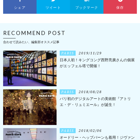
シェア
ツイート
ブックマーク
保存
RECOMMEND POST
合わせて読みたい、編集部オススメ記事
PARIS
2019/11/29
日本人初！キングコング西野亮廣さんの個展
がエッフェル塔で開催！
PARIS
2018/08/28
パリ初のデジタルアートの美術館『アトリ
エ・デ・リュミエール』が誕生！
PARIS
2018/02/06
オードリー・ヘップバーンも着用！ジヴァン