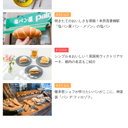
BREAD
焼きたてのおいしさを堪能！本所吾妻橋駅
『塩パン屋 パン・メゾン』の塩パン
FOOD
シンプル＆おいしい！英国発ヴィクトリアケ
ーキ。都内の名店もご紹介
BREAD
榎本哲シェフが作りたいパンがここに。神楽
坂『パン デ フィロゾフ』