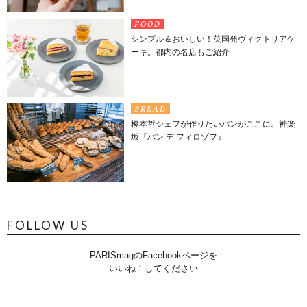
FOOD
シンプル＆おいしい！英国発ヴィクトリアケ
ーキ。都内の名店もご紹介
BREAD
榎本哲シェフが作りたいパンがここに。神楽
坂『パン デ フィロゾフ』
FOLLOW US
PARISmagのFacebookページを
いいね！してください