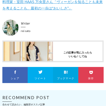
料理家・室田 HAAS 万央里さん「ヴィーガンを知ることも未来
を考えることも、最初の一歩は“おいしさ”」
Writer
rei sato
この記事が気に入ったら
いいね！してね
シェア
ツイート
ブックマーク
保存
RECOMMEND POST
合わせて読みたい、編集部オススメ記事