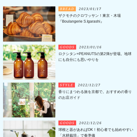
BREAD
2023/01/17
ザクモチのクロワッサン！東京・木場
『Boulangerie S.Igarashi』
GOODS
2023/01/16
ロクシタン×PEANUTSの第2弾が登場。地球
にも自分にも思いやりを
STYLE
2022/12/27
香りにまつわる旅を京都で。おすすめの香り
のお店ガイド
GOODS
2022/12/26
球根と器があればOK！初心者でも始めやすい
「水耕栽培」で春準備