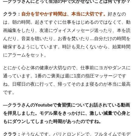
―クララさんにとって生活の中で欠かせないことは何ですか？
クララ：
自分を甘やかす時間は、本当に大切です。
好きなの
は、朝の時間。起きてすぐに仕事をはじめるのではなくて、動
画編集をしたり、友達にヴォイスメッセージ送ったり、本を読
んだり、音楽を聴いたり、お香を焚いたり…自分だけの時間を
確保するようにしています。時計も見たくないから、始業時間
にアラームをセット。
とにかく心と体の健康が大切なので、仕事前にヨガやダンスに
通っています。1番のご褒美は週に1度の指圧マッサージです
ね。日曜日の夜に行って、帰ってそのまま寝るのが本当に最高
です。
―クララさんのYoutubeで食習慣についてお話されている動画
を拝見しました。モデル業をきっかけに、激しい減量で心身と
もにダウンしてしまった時期があったのですね。
クララ：
そうなんです。パリとロンドンで、フルタイムでモデ