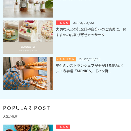
FOOD
2022/12/23
大切な人との記念日や自分へのご褒美に。お
すすめのお取り寄せカッサータ
COLUMN
2022/12/15
星付きレストランシェフが手がける絶品パ
ン！表参道『MONICA』【パン野...
POPULAR POST
人気の記事
FOOD