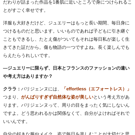
だわりが詰まった作品を1番肌に近いところで身につけられるこ
とがすごく幸せです。
洋服も大好きだけど、ジュエリーはもっと長い期間、毎日身に
つけるものだと思います。いいものであれば子どもに引き継ぐ
こともできるし、たとえ傷がついてもそれは毎日私が楽しく生
きてきた証だから。傷も物語の一つですよね。長く楽しんでも
らえたらうれしいです。
―ジュエリーに限らず、日本とフランスのファッションの違い
や考え方はありますか？
クララ：
パリジェンヌには、
「effortless（エフォートレス）」
つまり、
がんばりすぎず自然体な姿が美しい
という考え方があ
ります。パリジェンヌって、周りの目をまったく気にしないん
ですよ。どう思われるかは関係なくて、自分がよければそれで
いいんです。
自分の好きな服やメイク、姿で毎日を楽しむことが大切だと思