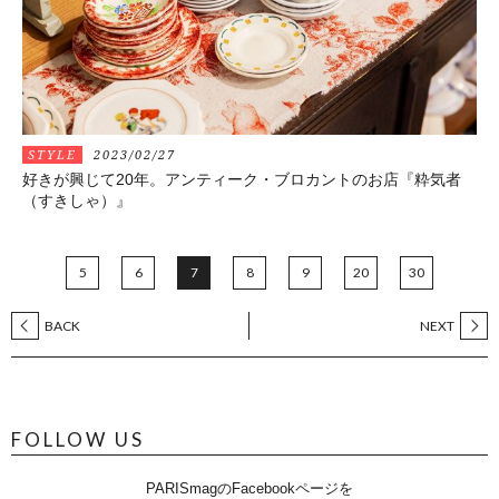
STYLE
2023/02/27
好きが興じて20年。アンティーク・ブロカントのお店『粋気者
（すきしゃ）』
5
6
7
8
9
20
30
BACK
NEXT
FOLLOW US
PARISmagのFacebookページを