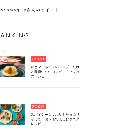
arismag_jpさんのツイート
RANKING
. 1
FOOD
卵とマヨネーズのシンプルだけ
ど間違いないコンビ！ウフマヨ
のレシピ
. 2
FOOD
スパイシーなサルサをたっぷり
かけて！おうちで楽しむタコス
レシピ