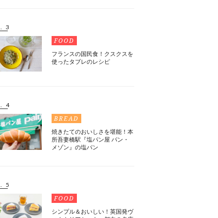
. 3
FOOD
フランスの国民食！クスクスを
使ったタブレのレシピ
. 4
BREAD
焼きたてのおいしさを堪能！本
所吾妻橋駅『塩パン屋 パン・
メゾン』の塩パン
. 5
FOOD
シンプル＆おいしい！英国発ヴ