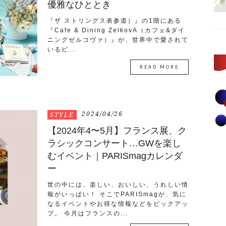
優雅なひととき
『ザ ストリングス表参道）』の1階にある
『Cafe & Dining ZelkovA（カフェ&ダイ
ニングゼルコヴァ）』が、世界中で愛されて
いるピ...
READ MORE
2024/04/26
STYLE
【2024年4〜5月】フランス展、ク
ラシックコンサート…GWを楽し
むイベント｜PARISmagカレンダ
ー
世の中には、楽しい、おいしい、うれしい情
報がいっぱい！ そこでPARISmagが、気に
なるイベントやお得な情報などをピックアッ
プ。 今月はフランスの...