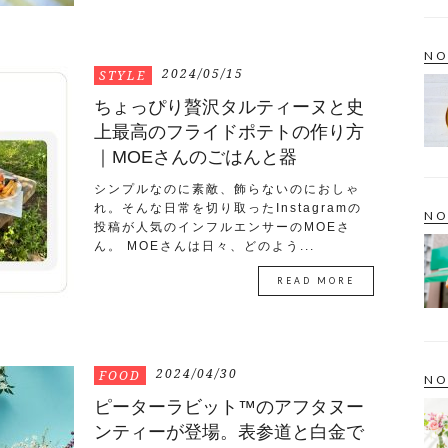
NO
2024/05/15
STYLE
ちょっぴり贅沢タルティーヌと史
上最高のフライドポテトの作り方
｜MOEさんのごはんと器
シンプルなのに素敵、飾らないのにおしゃ
れ。そんな日常を切り取ったInstagramの
NO
投稿が人気のインフルエンサーのMOEさ
ん。 MOEさんは日々、どのよう...
READ MORE
2024/04/30
FOOD
NO
ピーターラビット™のアフタヌー
ンティーが登場。表参道と白金で