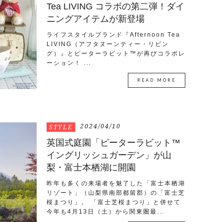
Tea LIVING コラボの第二弾！ダイ
ニングアイテムが新登場
ライフスタイルブランド『Afternoon Tea
LIVING（アフタヌーンティー・リビン
グ）』とピーターラビット™が再びコラボレ
ーション！ ...
READ MORE
2024/04/10
STYLE
英国式庭園「ピーターラビット™
イングリッシュガーデン」が山
梨・富士本栖湖に開園
昨年も多くの来場者を魅了した「富士本栖湖
リゾート」（山梨県南部都留郡）の「富士芝
桜まつり」。 「富士芝桜まつり」と併せて
今年も4月13日（土）から関東圏最...