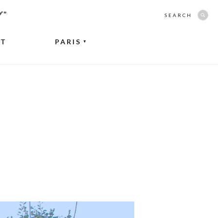
グ”
SEARCH
NT
PARIS
▼
。