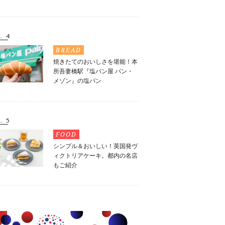
. 4
BREAD
焼きたてのおいしさを堪能！本
所吾妻橋駅『塩パン屋 パン・
メゾン』の塩パン
. 5
FOOD
シンプル＆おいしい！英国発ヴ
ィクトリアケーキ。都内の名店
もご紹介