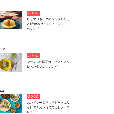
. 1
FOOD
卵とマヨネーズのシンプルだけ
ど間違いないコンビ！ウフマヨ
のレシピ
. 2
FOOD
フランスの国民食！クスクスを
使ったタブレのレシピ
. 3
FOOD
スパイシーなサルサをたっぷり
かけて！おうちで楽しむタコス
レシピ