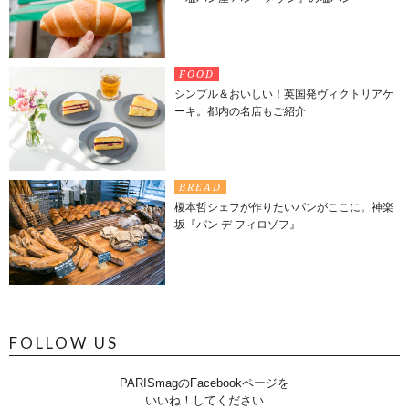
FOOD
シンプル＆おいしい！英国発ヴィクトリアケ
ーキ。都内の名店もご紹介
BREAD
榎本哲シェフが作りたいパンがここに。神楽
坂『パン デ フィロゾフ』
FOLLOW US
PARISmagのFacebookページを
いいね！してください