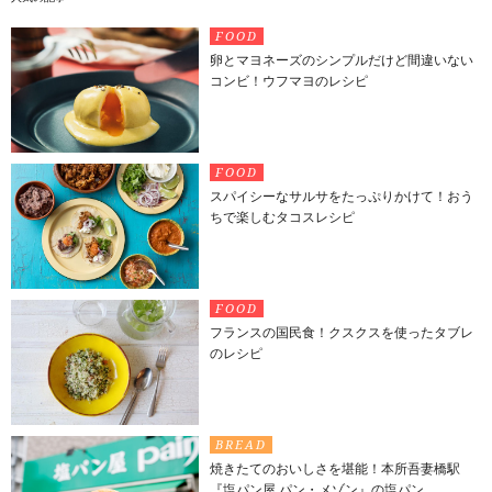
FOOD
卵とマヨネーズのシンプルだけど間違いない
コンビ！ウフマヨのレシピ
FOOD
スパイシーなサルサをたっぷりかけて！おう
ちで楽しむタコスレシピ
FOOD
フランスの国民食！クスクスを使ったタブレ
のレシピ
BREAD
焼きたてのおいしさを堪能！本所吾妻橋駅
『塩パン屋 パン・メゾン』の塩パン