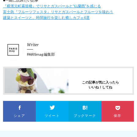
■一緒に読みたい記事
『横濱元町霧笛楼』でリサとガスパールと“仏蘭西”を感じる
富士急『フルーツフェスタ』リサとガスパールとフルーツを味わう
建築とスイーツと。時間旅行を楽しむ癒しカフェ4選
Writer
PARISmag 編集部
この記事が気に入ったら
いいね！してね
シェア
ツイート
ブックマーク
保存