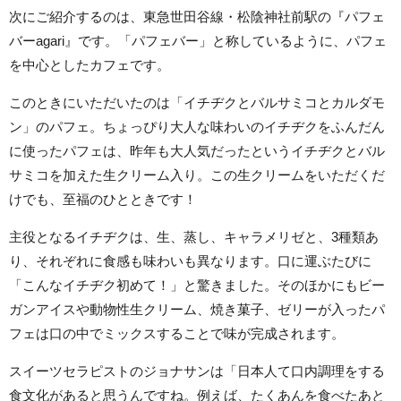
次にご紹介するのは、東急世田谷線・松陰神社前駅の『パフェ
バーagari』です。「パフェバー」と称しているように、パフェ
を中心としたカフェです。
このときにいただいたのは「イチヂクとバルサミコとカルダモ
ン」のパフェ。ちょっぴり大人な味わいのイチヂクをふんだん
に使ったパフェは、昨年も大人気だったというイチヂクとバル
サミコを加えた生クリーム入り。この生クリームをいただくだ
けでも、至福のひとときです！
主役となるイチヂクは、生、蒸し、キャラメリゼと、3種類あ
り、それぞれに食感も味わいも異なります。口に運ぶたびに
「こんなイチヂク初めて！」と驚きました。そのほかにもビー
ガンアイスや動物性生クリーム、焼き菓子、ゼリーが入ったパ
フェは口の中でミックスすることで味が完成されます。
スイーツセラピストのジョナサンは「日本人て口内調理をする
食文化があると思うんですね。例えば、たくあんを食べたあと