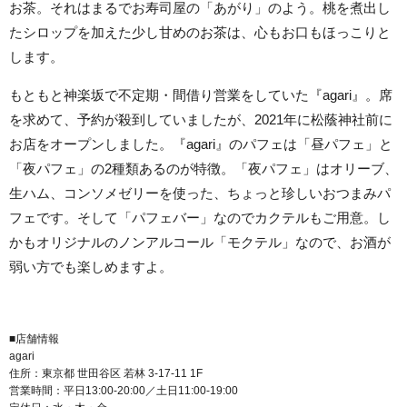
お茶。それはまるでお寿司屋の「あがり」のよう。桃を煮出し
たシロップを加えた少し甘めのお茶は、心もお口もほっこりと
します。
もともと神楽坂で不定期・間借り営業をしていた『agari』。席
を求めて、予約が殺到していましたが、2021年に松蔭神社前に
お店をオープンしました。『agari』のパフェは「昼パフェ」と
「夜パフェ」の2種類あるのが特徴。「夜パフェ」はオリーブ、
生ハム、コンソメゼリーを使った、ちょっと珍しいおつまみパ
フェです。そして「パフェバー」なのでカクテルもご用意。し
かもオリジナルのノンアルコール「モクテル」なので、お酒が
弱い方でも楽しめますよ。
■店舗情報
agari
住所：東京都 世田谷区 若林 3-17-11 1F
営業時間：平日13:00-20:00／土日11:00-19:00