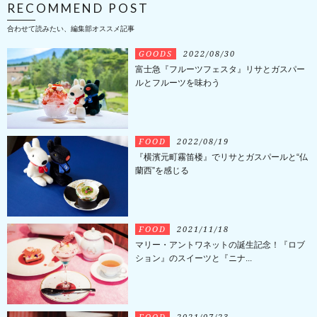
RECOMMEND POST
合わせて読みたい、編集部オススメ記事
GOODS
2022/08/30
富士急『フルーツフェスタ』リサとガスパー
ルとフルーツを味わう
FOOD
2022/08/19
『横濱元町霧笛楼』でリサとガスパールと“仏
蘭西”を感じる
FOOD
2021/11/18
マリー・アントワネットの誕生記念！『ロブ
ション』のスイーツと『ニナ...
FOOD
2021/07/23