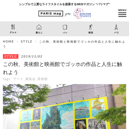
シンプルで上質なライフスタイルを提案するWEBマガジン “パリマグ”
HOME
STYLE
この秋、美術館と映画館でゴッホの作品と人生に触れよ
う
STYLE
2019/11/05
この秋、美術館と映画館でゴッホの作品と人生に触
れよう
tags :
アート
,
展覧会
,
美術館