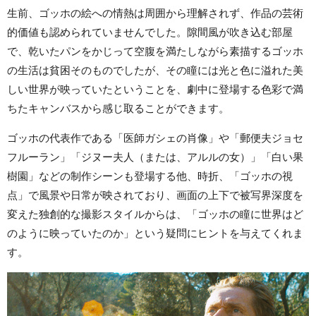
生前、ゴッホの絵への情熱は周囲から理解されず、作品の芸術
的価値も認められていませんでした。隙間風が吹き込む部屋
で、乾いたパンをかじって空腹を満たしながら素描するゴッホ
の生活は貧困そのものでしたが、その瞳には光と色に溢れた美
しい世界が映っていたということを、劇中に登場する色彩で満
ちたキャンバスから感じ取ることができます。
ゴッホの代表作である「医師ガシェの肖像」や「郵便夫ジョセ
フルーラン」「ジヌー夫人（または、アルルの女）」「白い果
樹園」などの制作シーンも登場する他、時折、「ゴッホの視
点」で風景や日常が映されており、画面の上下で被写界深度を
変えた独創的な撮影スタイルからは、「ゴッホの瞳に世界はど
のように映っていたのか」という疑問にヒントを与えてくれま
す。