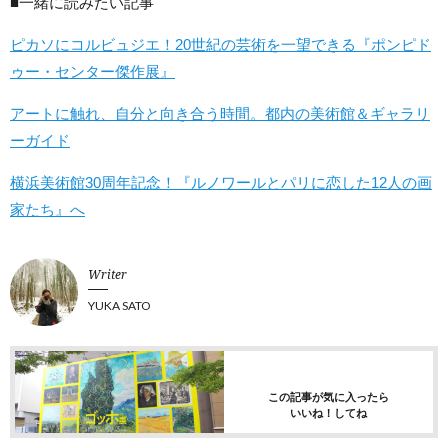
■一緒に読みたい記事
ピカソにコルビュジエ！20世紀の芸術を一望できる『ポンピド
ゥー・センター傑作展』
アートに触れ、自分と向き合う時間。都内の美術館＆ギャラリ
ーガイド
横浜美術館30周年記念！『ルノワールとパリに恋した12人の画
家たち』へ
Writer
YUKA SATO
この記事が気に入ったら
いいね！してね