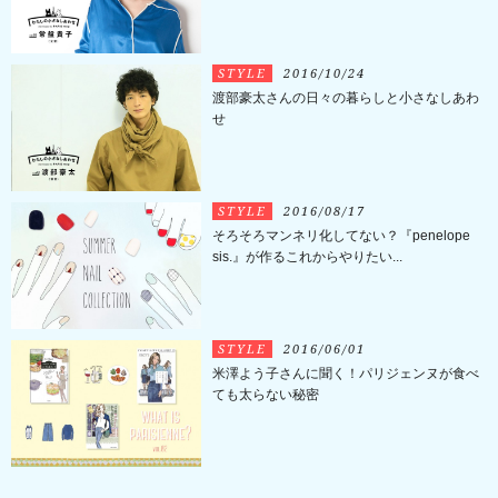
STYLE
2016/10/24
渡部豪太さんの日々の暮らしと小さなしあわ
せ
STYLE
2016/08/17
そろそろマンネリ化してない？『penelope
sis.』が作るこれからやりたい...
STYLE
2016/06/01
米澤よう子さんに聞く！パリジェンヌが食べ
ても太らない秘密