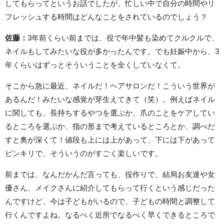
してもらってというお話でしたが、忙しい中で自分の時間やリ
フレッシュする時間はどんなことをされているのでしょう？
佐藤：
3年前くらい前までは、役で年中髪も染めてクルクルで、
ネイルもしてみたいな役が多かったんです。でも妊娠中から、3
年くらいはずっとそういうことを全くしていなくて。
そこから急に最近、ネイルだ！ヘアサロンだ！こういう世界が
あるんだ！みたいな感覚が芽生えてきて（笑）。例えばネイル
に関しても、長持ちするやつを選ぶか、爪のことをケアしてい
るところを選ぶか、指の形まで考えているところとか、調べだ
すと奥が深くて！値段も上には上があって、下には下があって
ピンキリで、そういうのがすごく楽しいです。
前までは、なんだかんだ言っても、役作りで、結局お友達や女
優さん、メイクさんに紹介してもらって行くという感じだった
んですけど、今は子どもがいるので、子どもの時間と調整して
行くんですよね。なるべく近所でなるべく早くできるところで