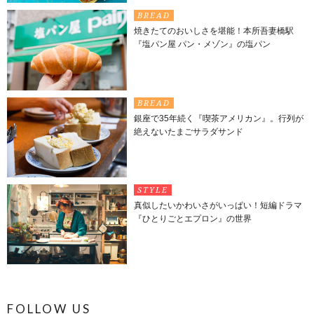
BREAD
焼きたてのおいしさを堪能！本所吾妻橋駅
『塩パン屋 パン・メゾン』の塩パン
BREAD
銀座で35年続く『喫茶アメリカン』。行列が
絶えないたまごサラダサンド
STYLE
真似したいかわいさがいっぱい！短編ドラマ
『ひとりごとエプロン』の世界
FOLLOW US