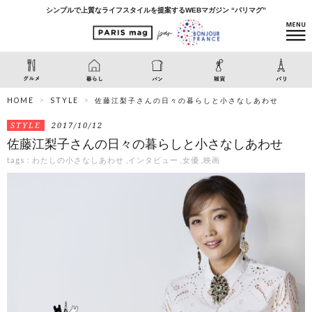
シンプルで上質なライフスタイルを提案するWEBマガジン “パリマグ”
HOME
STYLE
佐藤江梨子さんの日々の暮らしと小さなしあわせ
STYLE
2017/10/12
佐藤江梨子さんの日々の暮らしと小さなしあわせ
tags :
わたしの小さなしあわせ
,
インタビュー
,
女優
,
映画