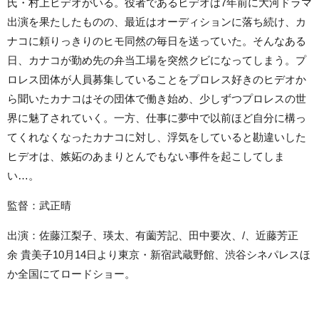
氏・村上ヒデオがいる。役者であるヒデオは7年前に大河ドラマ
出演を果たしたものの、最近はオーディションに落ち続け、カ
ナコに頼りっきりのヒモ同然の毎日を送っていた。そんなある
日、カナコが勤め先の弁当工場を突然クビになってしまう。プ
ロレス団体が人員募集していることをプロレス好きのヒデオか
ら聞いたカナコはその団体で働き始め、少しずつプロレスの世
界に魅了されていく。一方、仕事に夢中で以前ほど自分に構っ
てくれなくなったカナコに対し、浮気をしていると勘違いした
ヒデオは、嫉妬のあまりとんでもない事件を起こしてしま
い…。
監督：武正晴
出演：佐藤江梨子、瑛太、有薗芳記、田中要次、/、近藤芳正
余 貴美子10月14日より東京・新宿武蔵野館、渋谷シネパレスほ
か全国にてロードショー。