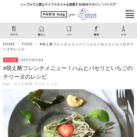
シンプルで上質なライフスタイルを提案するWEBマガジン “パリマグ”
HOME
FOOD
#萌え断フレンチメニュー！ハムとパセリといちごのテリ
ーヌのレシピ
FOOD
2017/07/03
#萌え断フレンチメニュー！ハムとパセリといちごの
テリーヌのレシピ
tags :
おうち時間
,
アペロ
,
レシピ