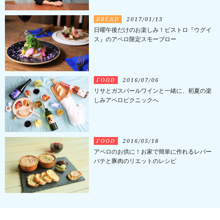
BREAD
2017/01/13
日曜午後だけのお楽しみ！ビストロ『ウグイ
ス』のアペロ限定スモーブロー
FOOD
2016/07/06
リサとガスパールワインと一緒に、初夏の楽
しみアペロピクニックへ
FOOD
2016/05/18
アペロのお供に！お家で簡単に作れるレバー
パテと豚肉のリエットのレシピ