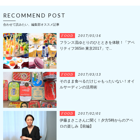
RECOMMEND POST
合わせて読みたい、編集部オススメ記事
FOOD
2017/05/16
フランス流ゆとりのひとときを体験！「アペ
リティフ365in 東京2017」で...
FOOD
2017/03/13
そのまま食べるだけじゃもったいない！オイ
ルサーディンの活用術
FOOD
2017/02/01
伊藤まさこさんに聞く！夕方5時からのアペ
ロの楽しみ【前編】