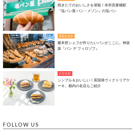
焼きたてのおいしさを堪能！本所吾妻橋駅
『塩パン屋 パン・メゾン』の塩パン
BREAD
榎本哲シェフが作りたいパンがここに。神楽
坂『パン デ フィロゾフ』
FOOD
シンプル＆おいしい！英国発ヴィクトリアケ
ーキ。都内の名店もご紹介
FOLLOW US