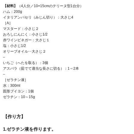
【材料】
（4人分／10×15cmのテリーヌ型1台分）
ハム：200g
イタリアンパセリ（みじん切り）：大さじ4
［A］
マスタード：小さじ２
おろしにんにく：小さじ1/2
赤ワインビネガー：大さじ１
塩：小さじ1/2
オリーブオイル‥大さじ２
–
いちご（へたを取る）：3個
アスパラ（茹でて適当な長さに切る）：1～2本
–
［ゼラチン液］
水：300ml
固形ブイヨン：1個
ゼラチン：10～15g
【作り方】
1.ゼラチン液を作ります。