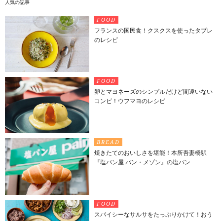
人気の記事
FOOD
フランスの国民食！クスクスを使ったタブレ
のレシピ
FOOD
卵とマヨネーズのシンプルだけど間違いない
コンビ！ウフマヨのレシピ
BREAD
焼きたてのおいしさを堪能！本所吾妻橋駅
『塩パン屋 パン・メゾン』の塩パン
FOOD
スパイシーなサルサをたっぷりかけて！おう