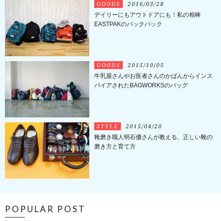
GOODS
2016/03/28
デイリーにもアウトドアにも！私の相棒
EASTPAKのバックパック
GOODS
2015/10/05
牛乳屋さんやお医者さんのかばんからインス
パイアされたBAGWORKSのバッグ
STYLE
2015/04/20
靴磨き職人明石優さんが教える、正しい靴の
磨き方と育て方
POPULAR POST