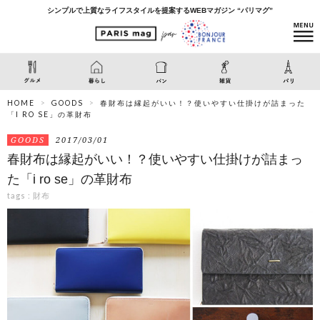
シンプルで上質なライフスタイルを提案するWEBマガジン “パリマグ”
HOME
GOODS
春財布は縁起がいい！？使いやすい仕掛けが詰まった
「I RO SE」の革財布
GOODS
2017/03/01
春財布は縁起がいい！？使いやすい仕掛けが詰まっ
た「i ro se」の革財布
tags :
財布