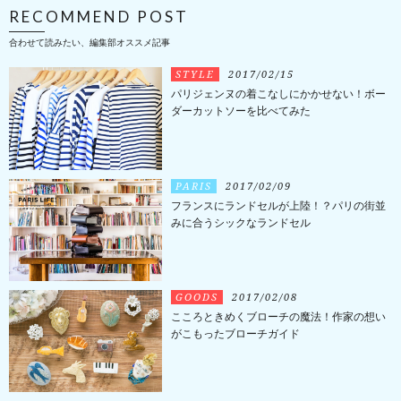
RECOMMEND POST
合わせて読みたい、編集部オススメ記事
STYLE
2017/02/15
パリジェンヌの着こなしにかかせない！ボー
ダーカットソーを比べてみた
PARIS
2017/02/09
フランスにランドセルが上陸！？パリの街並
みに合うシックなランドセル
GOODS
2017/02/08
こころときめくブローチの魔法！作家の想い
がこもったブローチガイド