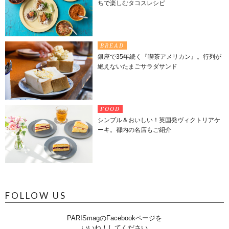
ちで楽しむタコスレシピ
BREAD
銀座で35年続く『喫茶アメリカン』。行列が
絶えないたまごサラダサンド
FOOD
シンプル＆おいしい！英国発ヴィクトリアケ
ーキ。都内の名店もご紹介
FOLLOW US
PARISmagのFacebookページを
いいね！してください