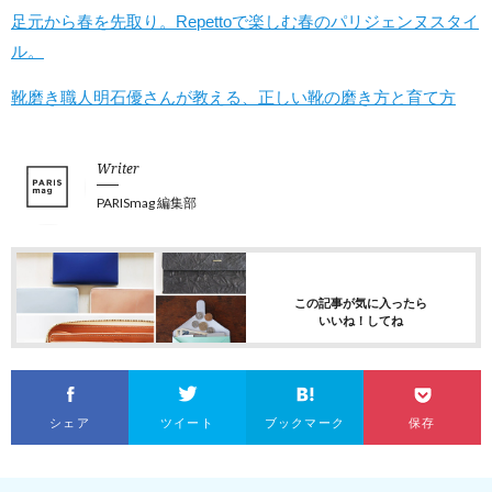
足元から春を先取り。Repettoで楽しむ春のパリジェンヌスタイ
ル。
靴磨き職人明石優さんが教える、正しい靴の磨き方と育て方
Writer
PARISmag 編集部
この記事が気に入ったら
いいね！してね
シェア
ツイート
ブックマーク
保存