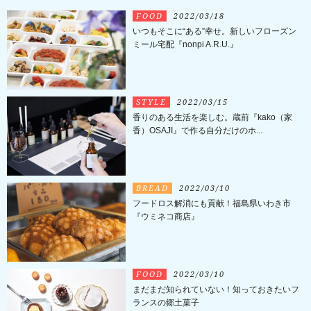
FOOD
2022/03/18
いつもそこに“ある”幸せ。新しいフローズン
ミール宅配『nonpi A.R.U.』
STYLE
2022/03/15
香りのある生活を楽しむ。蔵前『kako（家
香）OSAJI』で作る自分だけのホ...
BREAD
2022/03/10
フードロス解消にも貢献！福島県いわき市
『ウミネコ商店』
FOOD
2022/03/10
まだまだ知られていない！知っておきたいフ
ランスの郷土菓子