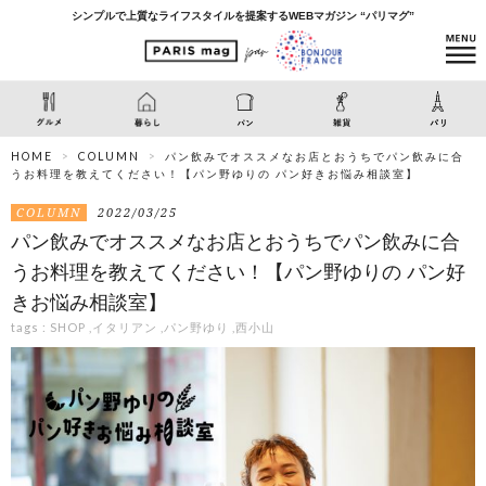
シンプルで上質なライフスタイルを提案するWEBマガジン “パリマグ”
HOME
COLUMN
パン飲みでオススメなお店とおうちでパン飲みに合
うお料理を教えてください！【パン野ゆりの パン好きお悩み相談室】
COLUMN
2022/03/25
パン飲みでオススメなお店とおうちでパン飲みに合
うお料理を教えてください！【パン野ゆりの パン好
きお悩み相談室】
tags :
SHOP
,
イタリアン
,
パン野ゆり
,
西小山