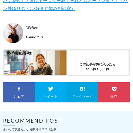
パンを焼くときはトースター派？それともオーブン派？？『パ
ン野ゆりの パン好きお悩み相談室』
Writer
Panno Yuri
この記事が気に入ったら
いいね！してね
シェア
ツイート
ブックマーク
保存
RECOMMEND POST
合わせて読みたい、編集部オススメ記事