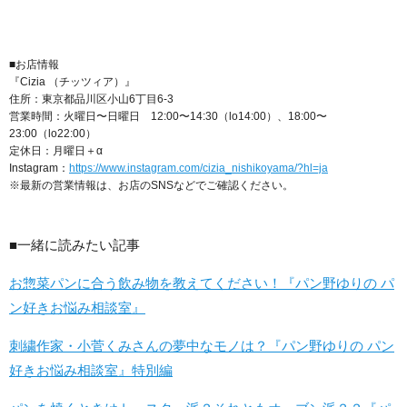
■お店情報
『Cizia （チッツィア）』
住所：東京都品川区小山6丁目6-3
営業時間：火曜日〜日曜日 12:00〜14:30（lo14:00）、18:00〜
23:00（lo22:00）
定休日：月曜日＋α
Instagram：
https://www.instagram.com/cizia_nishikoyama/?hl=ja
※最新の営業情報は、お店のSNSなどでご確認ください。
■一緒に読みたい記事
お惣菜パンに合う飲み物を教えてください！『パン野ゆりの パ
ン好きお悩み相談室』
刺繍作家・小菅くみさんの夢中なモノは？『パン野ゆりの パン
好きお悩み相談室』特別編