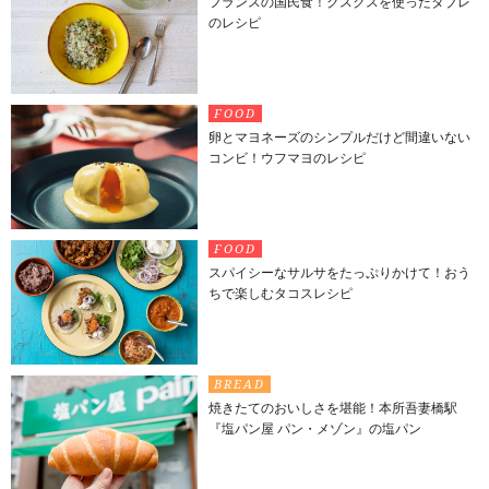
フランスの国民食！クスクスを使ったタブレ
のレシピ
FOOD
卵とマヨネーズのシンプルだけど間違いない
コンビ！ウフマヨのレシピ
FOOD
スパイシーなサルサをたっぷりかけて！おう
ちで楽しむタコスレシピ
BREAD
焼きたてのおいしさを堪能！本所吾妻橋駅
『塩パン屋 パン・メゾン』の塩パン