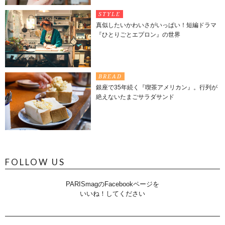
STYLE
真似したいかわいさがいっぱい！短編ドラマ
『ひとりごとエプロン』の世界
BREAD
銀座で35年続く『喫茶アメリカン』。行列が
絶えないたまごサラダサンド
FOLLOW US
PARISmagのFacebookページを
いいね！してください