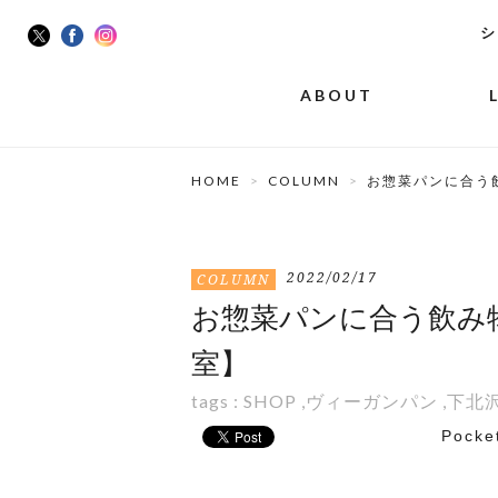
シ
ABOUT
HOME
COLUMN
お惣菜パンに合う
2022/02/17
COLUMN
お惣菜パンに合う飲み
室】
tags :
SHOP
,
ヴィーガンパン
,
下北
Pocke