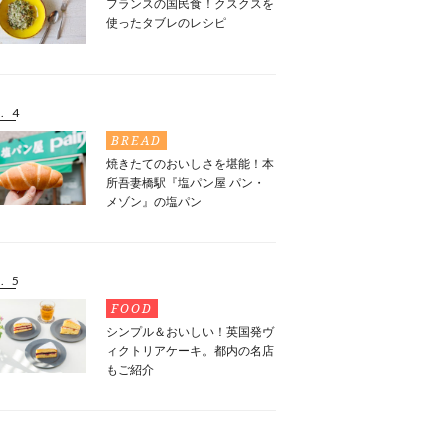
フランスの国民食！クスクスを
使ったタブレのレシピ
. 4
BREAD
焼きたてのおいしさを堪能！本
所吾妻橋駅『塩パン屋 パン・
メゾン』の塩パン
. 5
FOOD
シンプル＆おいしい！英国発ヴ
ィクトリアケーキ。都内の名店
もご紹介