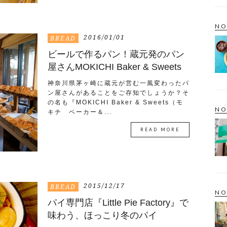
NO
2016/01/01
BREAD
ビールで作るパン！蔵元発のパン
屋さんMOKICHI Baker & Sweets
神奈川県茅ヶ崎に蔵元が営む一風変わったパ
ン屋さんがあることをご存知でしょうか？そ
の名も『MOKICHI Baker & Sweets（モ
NO
キチ ベーカー＆...
READ MORE
2015/12/17
BREAD
NO
パイ専門店『Little Pie Factory』で
味わう、ほっこり冬のパイ