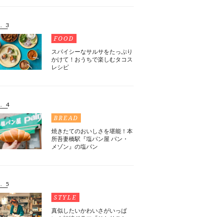
. 3
FOOD
スパイシーなサルサをたっぷり
かけて！おうちで楽しむタコス
レシピ
. 4
BREAD
焼きたてのおいしさを堪能！本
所吾妻橋駅『塩パン屋 パン・
メゾン』の塩パン
. 5
STYLE
真似したいかわいさがいっぱ