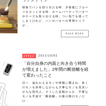
朝食でパンを切り分ける時、夕食後にフルー
ツをカットする時、ホームパーティでバター
やチーズを取り分ける時。つい包丁を使って
しまうけれど、パンやバターの専用ナイフ
が...
READ MORE
2015/10/01
STYLE
「自分自身の内面と向き合う時間
が増えました」2年間の断捨離を経
て変わったこと
日々、溢れかえるモノや情報に囲まれ、多く
のモノを所有しながらも大事なモノを見失い
がちな現代人。そうした反動からか、不要な
モノを手放す「断捨離」や最小限のモノだ
け...