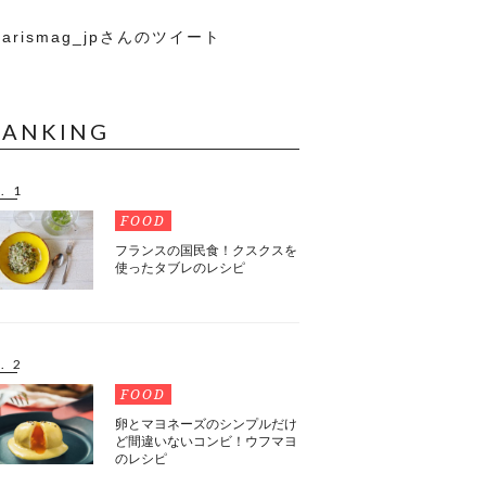
arismag_jpさんのツイート
RANKING
. 1
FOOD
フランスの国民食！クスクスを
使ったタブレのレシピ
. 2
FOOD
卵とマヨネーズのシンプルだけ
ど間違いないコンビ！ウフマヨ
のレシピ