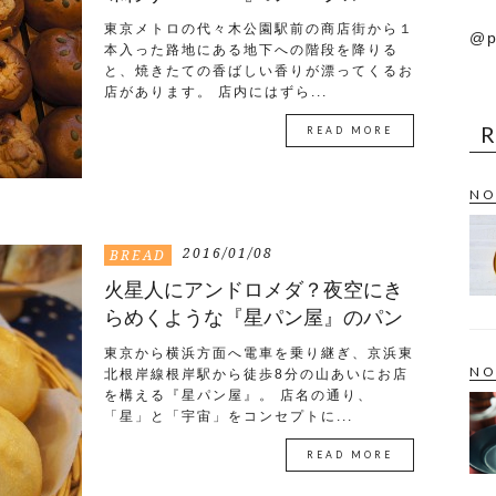
東京メトロの代々木公園駅前の商店街から１
@p
本入った路地にある地下への階段を降りる
と、焼きたての香ばしい香りが漂ってくるお
店があります。 店内にはずら...
READ MORE
NO
2016/01/08
BREAD
火星人にアンドロメダ？夜空にき
らめくような『星パン屋』のパン
東京から横浜方面へ電車を乗り継ぎ、京浜東
NO
北根岸線根岸駅から徒歩8分の山あいにお店
を構える『星パン屋』。 店名の通り、
「星」と「宇宙」をコンセプトに...
READ MORE