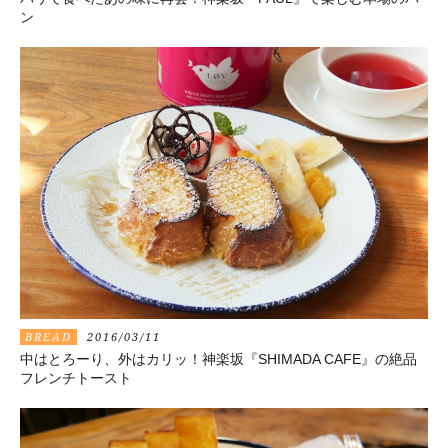
ン
BREAD
2016/03/11
中はとろーり、外はカリッ！神楽坂『SHIMADA CAFE』の絶品
フレンチトースト