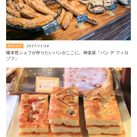
BREAD
2017/11/24
榎本哲シェフが作りたいパンがここに。神楽坂『パン デ フィロ
ゾフ』