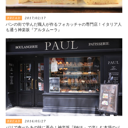
BREAD
2017/02/17
パンの街で学んだ職人が作るフォカッチャの専門店！イタリア人
も通う神楽坂『アルタムーラ』
BREAD
2016/05/27
パリで食べたあの味に再会！神楽坂『PAUL』で楽しむ本場のパ