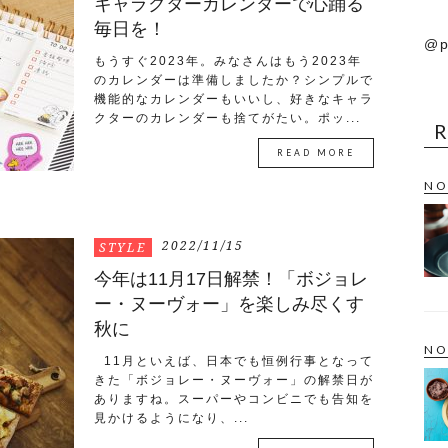
キャラクターカレンダーで心踊る
毎日を！
@p
もうすぐ2023年。みなさんはもう2023年
のカレンダーは準備しましたか？シンプルで
機能的なカレンダーもいいし、好きなキャラ
クターのカレンダーも捨てがたい。ポッ...
READ MORE
NO
2022/11/15
STYLE
今年は11月17日解禁！「ボジョレ
ー・ヌーヴォー」を楽しみ尽くす
秋に
NO
11月といえば、日本でも恒例行事となって
きた「ボジョレー・ヌーヴォー」の解禁日が
ありますね。スーパーやコンビニでも告知を
見かけるようになり、...