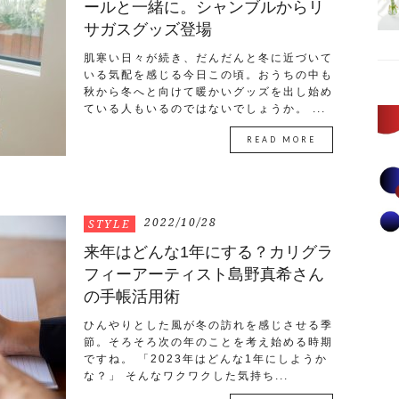
ールと一緒に。シャンブルからリ
サガスグッズ登場
肌寒い日々が続き、だんだんと冬に近づいて
いる気配を感じる今日この頃。おうちの中も
秋から冬へと向けて暖かいグッズを出し始め
ている人もいるのではないでしょうか。 ...
READ MORE
2022/10/28
STYLE
来年はどんな1年にする？カリグラ
フィーアーティスト島野真希さん
の手帳活用術
ひんやりとした風が冬の訪れを感じさせる季
節。そろそろ次の年のことを考え始める時期
ですね。 「2023年はどんな1年にしようか
な？」 そんなワクワクした気持ち...