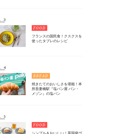
. 3
FOOD
フランスの国民食！クスクスを
使ったタブレのレシピ
. 4
BREAD
焼きたてのおいしさを堪能！本
所吾妻橋駅『塩パン屋 パン・
メゾン』の塩パン
. 5
FOOD
シンプル＆おいしい！英国発ヴ