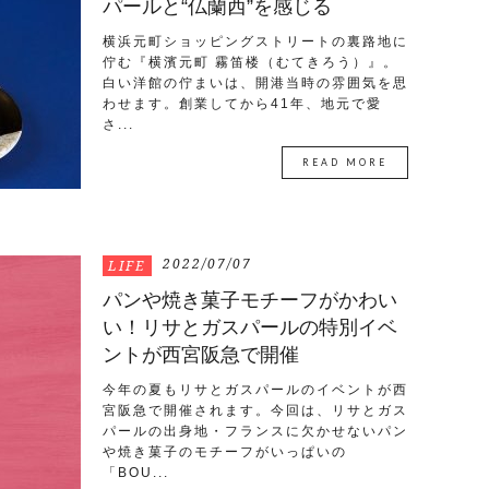
パールと“仏蘭西”を感じる
横浜元町ショッピングストリートの裏路地に
佇む『横濱元町 霧笛楼（むてきろう）』。
白い洋館の佇まいは、開港当時の雰囲気を思
わせます。創業してから41年、地元で愛
さ...
READ MORE
2022/07/07
LIFE
パンや焼き菓子モチーフがかわい
い！リサとガスパールの特別イベ
ントが西宮阪急で開催
今年の夏もリサとガスパールのイベントが西
宮阪急で開催されます。今回は、リサとガス
パールの出身地・フランスに欠かせないパン
や焼き菓子のモチーフがいっぱいの
「BOU...