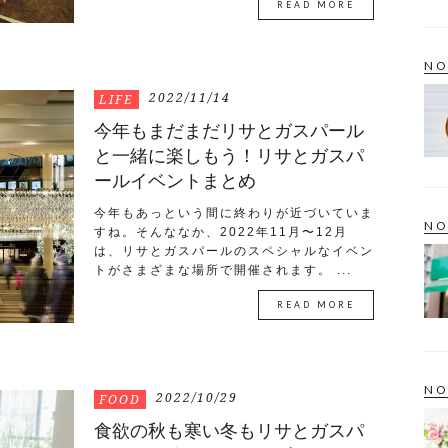
READ MORE
NO
2022/11/14
LIFE
今年もまだまだリサとガスパール
と一緒に楽しもう！リサとガスパ
ールイベントまとめ
今年もあっという間に終わりが近づいていま
NO
すね。そんななか、2022年11月〜12月
は、リサとガスパールのスペシャルなイベン
トがさまざまな場所で開催されます。 ...
READ MORE
NO
2022/10/29
FOOD
食欲の秋も寒い冬もリサとガスパ