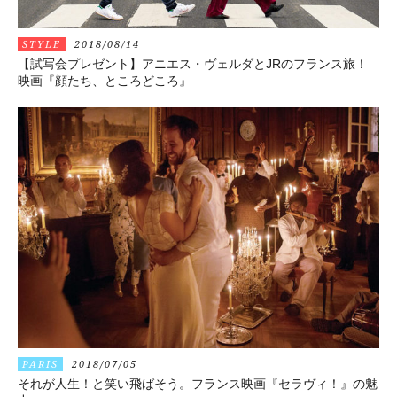
STYLE
2018/08/14
【試写会プレゼント】アニエス・ヴェルダとJRのフランス旅！
映画『顔たち、ところどころ』
PARIS
2018/07/05
それが人生！と笑い飛ばそう。フランス映画『セラヴィ！』の魅