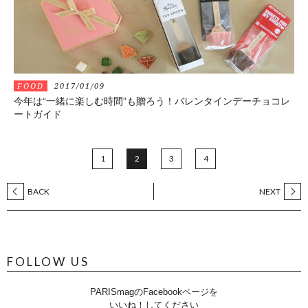
FOOD
2017/01/09
今年は“一緒に楽しむ時間”も贈ろう！バレンタインデーチョコレ
ートガイド
1
2
3
4
BACK
NEXT
FOLLOW US
PARISmagのFacebookページを
いいね！してください