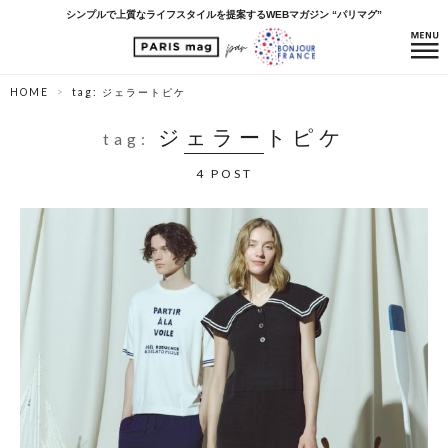
シンプルで上質なライフスタイルを提案するWEBマガジン “パリマグ”
HOME
tag: ジェラートピケ
ジェラートピケ
tag:
4 POST