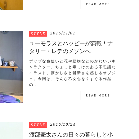
READ MORE
2016/11/01
STYLE
ユーモラスとハッピーが満載！ナ
タリー・レテのメゾンへ
ポップな色使いと花や動物などのかわいいキ
ャラクター、ちょっと毒っけのある不思議な
イラスト、懐かしさと斬新さを感じるオブジ
ェ。今回は、そんな乙女心をくすぐる作品
の...
READ MORE
2016/10/24
STYLE
渡部豪太さんの日々の暮らしと小