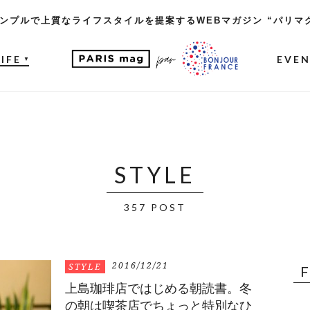
ンプルで上質なライフスタイルを提案するWEBマガジン “パリマ
LIFE
EVE
▼
STYLE
357 POST
2016/12/21
STYLE
上島珈琲店ではじめる朝読書。冬
の朝は喫茶店でちょっと特別なひ