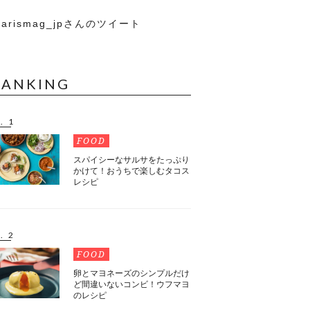
arismag_jpさんのツイート
RANKING
. 1
FOOD
スパイシーなサルサをたっぷり
かけて！おうちで楽しむタコス
レシピ
. 2
FOOD
卵とマヨネーズのシンプルだけ
ど間違いないコンビ！ウフマヨ
のレシピ