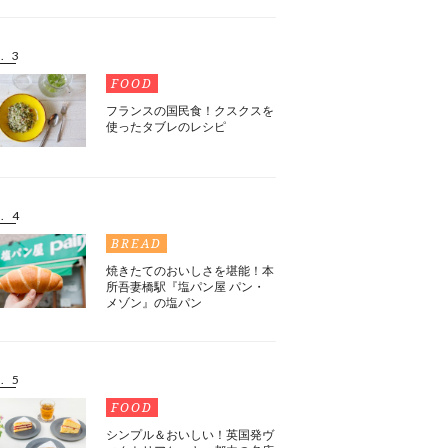
. 3
FOOD
フランスの国民食！クスクスを
使ったタブレのレシピ
. 4
BREAD
焼きたてのおいしさを堪能！本
所吾妻橋駅『塩パン屋 パン・
メゾン』の塩パン
. 5
FOOD
シンプル＆おいしい！英国発ヴ