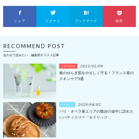
シェア
ツイート
ブックマーク
保存
RECOMMEND POST
合わせて読みたい、編集部オススメ記事
GOODS
2022/02/09
春のゆらぎ肌をやさしく守る！フランス発の
スキンケア3選
PARIS
2020/04/02
パリ・オペラ座エリアの散歩の途中に訪れた
いパティスリー『セドリック...