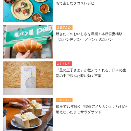
ちで楽しむタコスレシピ
BREAD
焼きたてのおいしさを堪能！本所吾妻橋駅
『塩パン屋 パン・メゾン』の塩パン
STYLE
『星の王子さま』が教えてくれる、日々の生
活の中で悩んだ時に効く言葉
BREAD
銀座で35年続く『喫茶アメリカン』。行列が
絶えないたまごサラダサンド