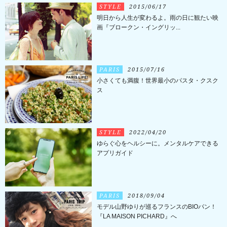
STYLE
2015/06/17
明日から人生が変わるよ。雨の日に観たい映
画『ブロークン・イングリッ...
PARIS
2015/07/16
小さくても満腹！世界最小のパスタ・クスク
ス
STYLE
2022/04/20
ゆらぐ心をヘルシーに。メンタルケアできる
アプリガイド
PARIS
2018/09/04
モデル山野ゆりが巡るフランスのBIOパン！
『LA MAISON PICHARD』へ